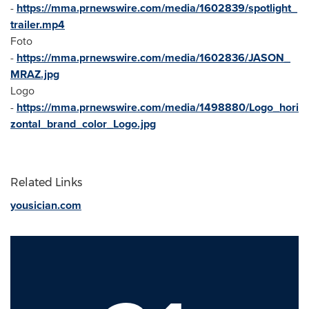
-
https://mma.prnewswire.com/media/1602839/spotlight_
trailer.mp4
Foto
-
https://mma.prnewswire.com/media/1602836/JASON_
MRAZ.jpg
Logo
-
https://mma.prnewswire.com/media/1498880/Logo_hori
zontal_brand_color_Logo.jpg
Related Links
yousician.com