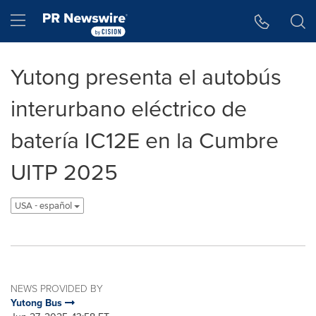
Accessibility Statement
Skip Navigation
Hamburger menu
Yutong presenta el autobús
interurbano eléctrico de
batería IC12E en la Cumbre
UITP 2025
USA - español
NEWS PROVIDED BY
Yutong Bus