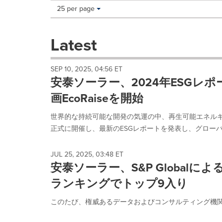
Making
Items per page:
25 per page
a
selection
with
Latest
these
dropdown
will
SEP 10, 2025, 04:56 ET
cause
安泰ソーラー、2024年ESGレ
content
on
画EcoRaiseを開始
this
page
世界的な持続可能な開発の気運の中、再生可能エネルギー
to
正式に開催し、最新のESGレポートを発表し、グローバルエコ共創計画（G
change.
News
listings
JUL 25, 2025, 03:48 ET
will
安泰ソーラー、S&P Global
update
ランキングでトップ9入り
as
each
このたび、権威あるデータおよびコンサルティング機関であ
option
is