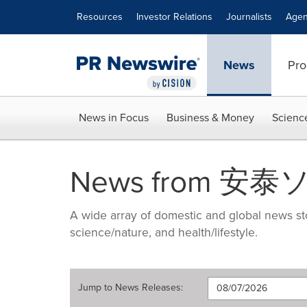
Accessibility Statement
Skip Navigation
Resources
Investor Relations
Journalists
Agen
News
Pro
News in Focus
Business & Money
Scienc
News from 安
A wide array of domestic and global news sto
science/nature, and health/lifestyle.
Jump to
News Releases
: