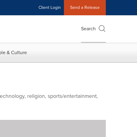
Client Login
Send a Release
Search
le & Culture
echnology, religion, sports/entertainment,