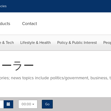
cies
ducts
Contact
e & Tech
Lifestyle & Health
Policy & Public Interest
Peop
泰ソーラー
ries; news topics include politics/government, business, t
00:00
Go