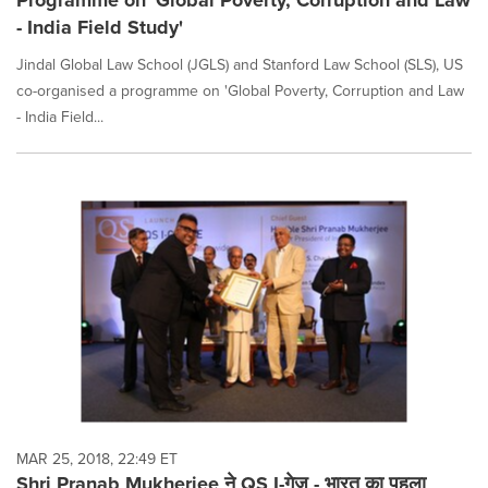
Programme on 'Global Poverty, Corruption and Law
- India Field Study'
Jindal Global Law School (JGLS) and Stanford Law School (SLS), US
co-organised a programme on 'Global Poverty, Corruption and Law
- India Field...
MAR 25, 2018, 22:49 ET
Shri Pranab Mukherjee ने QS I-गेज - भारत का पहला