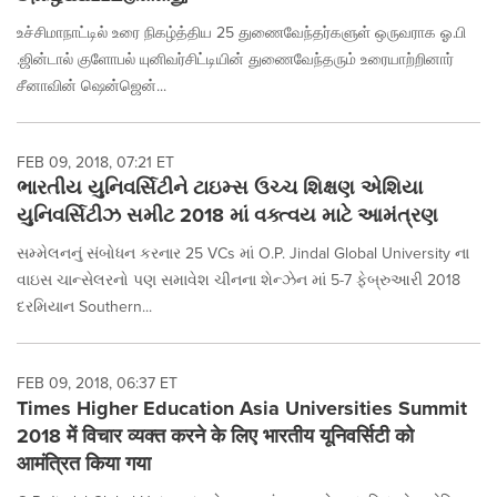
உச்சிமாநாட்டில் உரை நிகழ்த்திய 25 துணைவேந்தர்களுள் ஒருவராக ஓ.பி
.ஜின்டால் குளோபல் யுனிவர்சிட்டியின் துணைவேந்தரும் உரையாற்றினார்
சீனாவின் ஷென்ஜென்...
FEB 09, 2018, 07:21 ET
ભારતીય યુનિવર્સિટીને ટાઇમ્સ ઉચ્ચ શિક્ષણ એશિયા
યુનિવર્સિટીઝ સમીટ 2018 માં વક્ત્વય માટે આમંત્રણ
સમ્મેલનનું સંબોધન કરનાર 25 VCs માં O.P. Jindal Global University ના
વાઇસ ચાન્સેલરનો પણ સમાવેશ ચીનના શેન્ઝેન માં 5-7 ફેબ્રુઆરી 2018
દરમિયાન Southern...
FEB 09, 2018, 06:37 ET
Times Higher Education Asia Universities Summit
2018 में विचार व्यक्त करने के लिए भारतीय यूनिवर्सिटी को
आमंत्रित किया गया