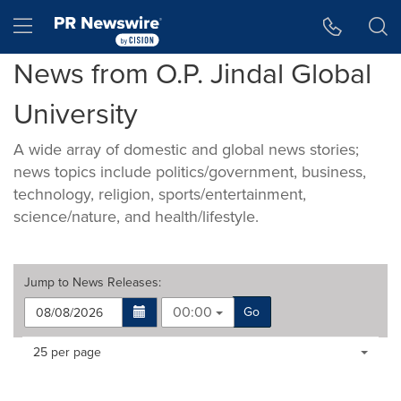
Accessibility Statement
Skip Navigation
Hamburger menu
News from O.P. Jindal Global
University
A wide array of domestic and global news stories;
news topics include politics/government, business,
technology, religion, sports/entertainment,
science/nature, and health/lifestyle.
Jump to
News Releases
:
00:00
Go
Making
Items per page:
25 per page
a
selection
with