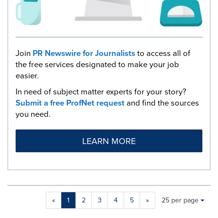
Join
PR Newswire for Journalists
to access all of
the free services designated to make your job
easier.
In need of subject matter experts for your story?
Submit a free ProfNet request
and find the sources
you need.
LEARN MORE
Making
Items per page:
«
1
2
3
4
5
»
25 per page
a
selection