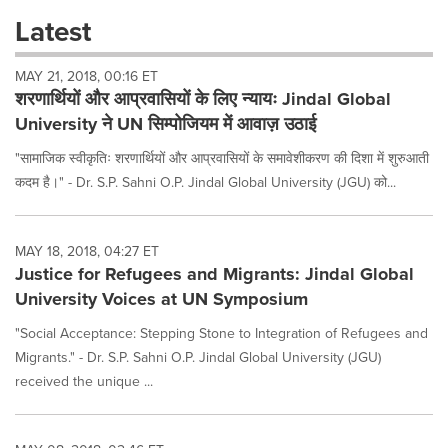
these
Latest
dropdown
will
MAY 21, 2018, 00:16 ET
cause
शरणार्थियों और आप्रवासियों के लिए न्यायः Jindal Global
content
on
University ने UN सिम्पोजियम में आवाज़ उठाई
this
page
"सामाजिक स्वीकृतिः शरणार्थियों और आप्रवासियों के समावेशीकरण की दिशा में शुरुआती
to
कदम है।" - Dr. S.P. Sahni O.P. Jindal Global University (JGU) को...
change.
News
listings
MAY 18, 2018, 04:27 ET
will
Justice for Refugees and Migrants: Jindal Global
update
University Voices at UN Symposium
as
each
"Social Acceptance: Stepping Stone to Integration of Refugees and
option
is
Migrants." - Dr. S.P. Sahni O.P. Jindal Global University (JGU)
selected.
received the unique ...