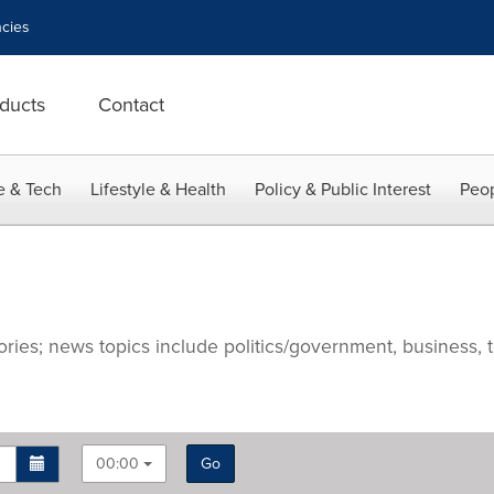
cies
ducts
Contact
e & Tech
Lifestyle & Health
Policy & Public Interest
Peop
ries; news topics include politics/government, business, t
00:00
Go