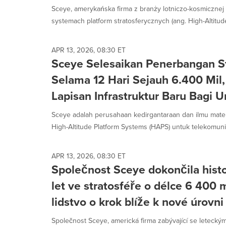
Sceye, amerykańska firma z branży lotniczo-kosmicznej i
systemach platform stratosferycznych (ang. High-Altitude
APR 13, 2026, 08:30 ET
Sceye Selesaikan Penerbangan St
Selama 12 Hari Sejauh 6.400 Mi
Lapisan Infrastruktur Baru Bagi 
Sceye adalah perusahaan kedirgantaraan dan ilmu materi
High-Altitude Platform Systems (HAPS) untuk telekomunik
APR 13, 2026, 08:30 ET
Společnost Sceye dokončila histo
let ve stratosféře o délce 6 400 
lidstvo o krok blíže k nové úrovni
Společnost Sceye, americká firma zabývající se letecký