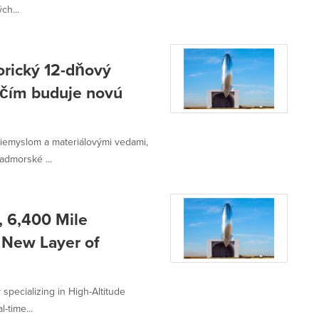
ch...
orický 12-dňový
, čím buduje novú
iemyslom a materiálovými vedami,
admorské ...
, 6,400 Mile
a New Layer of
pecializing in High-Altitude
-time...