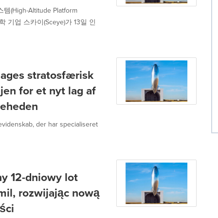
-Altitude Platform
학 기업 스카이(Sceye)가 13일 인
ages stratosfærisk
en for et nyt lag af
skeheden
evidenskab, der har specialiseret
y 12-dniowy lot
mil, rozwijając nową
ści