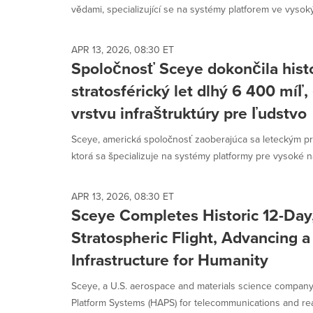
vědami, specializující se na systémy platforem ve vysoký
APR 13, 2026, 08:30 ET
Spoločnosť Sceye dokončila hist
stratosférický let dlhý 6 400 míľ
vrstvu infraštruktúry pre ľudstvo
Sceye, americká spoločnosť zaoberajúca sa leteckým pr
ktorá sa špecializuje na systémy platformy pre vysoké n
APR 13, 2026, 08:30 ET
Sceye Completes Historic 12-Day
Stratospheric Flight, Advancing 
Infrastructure for Humanity
Sceye, a U.S. aerospace and materials science company s
Platform Systems (HAPS) for telecommunications and real