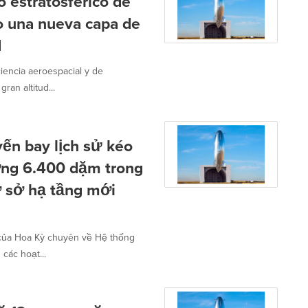
o estratosférico de
do una nueva capa de
d
iencia aeroespacial y de
ran altitud...
ến bay lịch sử kéo
ờng 6.400 dặm trong
ơ sở hạ tầng mới
u của Hoa Kỳ chuyên về Hệ thống
các hoạt...