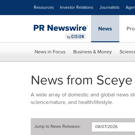
Accessibility Statement
Skip Navigation
Resources
Investor Relations
Journalists
Agen
News
Pro
News in Focus
Business & Money
Scienc
News from Sceye
A wide array of domestic and global news sto
science/nature, and health/lifestyle.
Jump to
News Releases
: