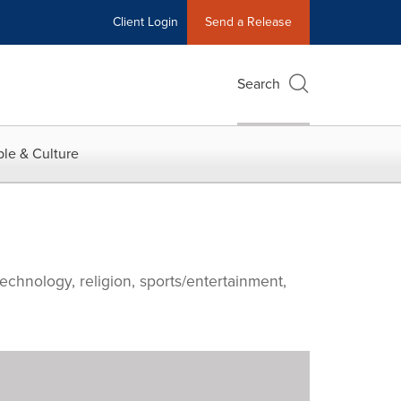
Client Login
Send a Release
Search
le & Culture
echnology, religion, sports/entertainment,