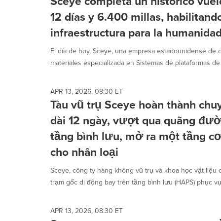
Sceye completa un histórico vuel
12 días y 6.400 millas, habilitan
infraestructura para la humanida
El día de hoy, Sceye, una empresa estadounidense de c
materiales especializada en Sistemas de plataformas de g
APR 13, 2026, 08:30 ET
Tàu vũ trụ Sceye hoàn thành chuy
dài 12 ngày, vượt qua quãng đư
tầng bình lưu, mở ra một tầng c
cho nhân loại
Sceye, công ty hàng không vũ trụ và khoa học vật liệ
trạm gốc di động bay trên tầng bình lưu (HAPS) phục vụ 
APR 13, 2026, 08:30 ET