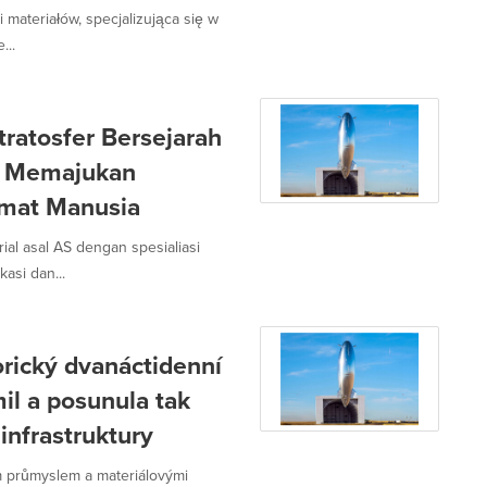
 materiałów, specjalizująca się w
...
ratosfer Bersejarah
l, Memajukan
Umat Manusia
al asal AS dengan spesialiasi
asi dan...
rický dvanáctidenní
mil a posunula tak
 infrastruktury
m průmyslem a materiálovými