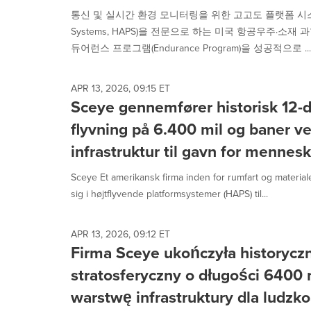
selected.
통신 및 실시간 환경 모니터링을 위한 고고도 플랫폼 시스템(High
Systems, HAPS)을 전문으로 하는 미국 항공우주·소재 과
듀어런스 프로그램(Endurance Program)을 성공적으로 ...
APR 13, 2026, 09:15 ET
Sceye gennemfører historisk 12-d
flyvning på 6.400 mil og baner vej
infrastruktur til gavn for menne
Sceye Et amerikansk firma inden for rumfart og material
sig i højtflyvende platformsystemer (HAPS) til...
APR 13, 2026, 09:12 ET
Firma Sceye ukończyła historyczn
stratosferyczny o długości 6400 
warstwę infrastruktury dla ludzko