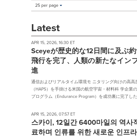
Making
Items per page:
25 per page
a
selection
with
Latest
these
dropdown
will
APR 15, 2026, 16:30 ET
cause
Sceyeが歴史的な12日間に及ぶ約1
content
on
飛行を完了、人類の新たなインフ
this
進
page
to
通信およびリアルタイム環境モ ニタリング向けの高高
change.
News
（HAPS）を手掛ける米国の航空宇宙・材料科 学企業の
listings
プログラム（Endurance Program）を成功裏に完了したと
will
update
as
APR 15, 2026, 07:57 ET
each
스카이, 12일간 6400마일의 역사
option
료하며 인류를 위한 새로운 인프라
is