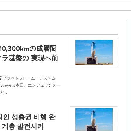
0,300kmの成層圏
ラ基盤の 実現へ前
度プラットフォーム・システム
Sceyeは本日、エンデュランス・
...
적인 성층권 비행 완
 계층 발전시켜