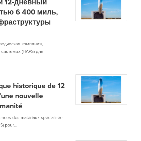
й 12-дневный
тью 6 400 миль,
нфраструктуры
ведческая компания,
системах (HAPS) для
que historique de 12
d'une nouvelle
umanité
iences des matériaux spécialisée
) pour...