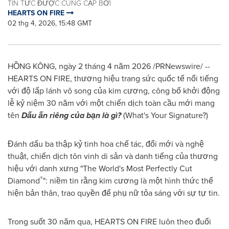
TIN TỨC ĐƯỢC CUNG CẤP BỞI
HEARTS ON FIRE
02 thg 4, 2026, 15:48 GMT
HỒNG KÔNG, ngày 2 tháng 4 năm 2026 /PRNewswire/ --
HEARTS ON FIRE, thương hiệu trang sức quốc tế nổi tiếng
với độ lấp lánh vô song của kim cương, công bố khởi động
lễ kỷ niệm 30 năm với một chiến dịch toàn cầu mới mang
tên
Dấu ấn riêng của bạn là gì?
(What's Your Signature?)
Đánh dấu ba thập kỷ tinh hoa chế tác, đổi mới và nghệ
thuật, chiến dịch tôn vinh di sản và danh tiếng của thương
hiệu với danh xưng "The World's Most Perfectly Cut
®
Diamond
": niềm tin rằng kim cương là một hình thức thể
hiện bản thân, trao quyền để phụ nữ tỏa sáng với sự tự tin.
Trong suốt 30 năm qua, HEARTS ON FIRE luôn theo đuổi