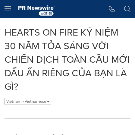
Tuyên bố về khả năng truy cập
Skip Navigation
Hamburger menu
HEARTS ON FIRE KỶ NIỆM
30 NĂM TỎA SÁNG VỚI
CHIẾN DỊCH TOÀN CẦU MỚI
DẤU ẤN RIÊNG CỦA BẠN LÀ
GÌ?
Vietnam - Vietnamese