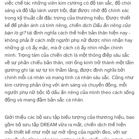
việc chế tác những viên kim cương có độ tán sắc, độ chói
sáng và độ lấp lánh vượt trội, đạt được nhờ độ chính xác
trong kỹ thuật cắt đặc trưng của thương hiệu. Được thiết
kế để phản ánh cá tính riêng, chiến dịch
Dấu ấn riêng của
bạn là gì?
tái định nghĩa cách thể hiện bản thân hiện nay -
không phải ở cách một người phụ nữ được nhìn nhận hay
những gì cô ấy mặc, mà ở cách cô ấy nhìn nhận chính
mình. Trọng tâm của chiến dịch là một thông điệp sâu sắc
về sự phản chiếu bản thân, nơi ống kính trở thành một tấm
gương ghi lại sự tự tin thầm lặng, được định nghĩa bởi
chính mỗi cá nhân và mang tính cá nhân sâu sắc. Cũng như
kim cương phản ứng với ánh sáng và chuyển động, mỗi
người phụ nữ bộc lộ dấu ấn riêng của mình theo cách sống
động và mang đậm bản sắc cá nhân.
Giới thiệu các bộ sưu tập biểu tượng của thương hiệu, bao
gồm bộ sưu tập DREAM vừa ra mắt, chiến dịch thể hiện
mỗi thiết kế như một sự mở rộng của người đeo, với sự