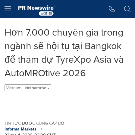
Tuyên bố về khả năng truy cập
Skip Navigation
Hamburger menu
Hơn 7.000 chuyên gia trong
ngành sẽ hội tụ tại Bangkok
để tham dự TyreXpo Asia và
AutoMROtive 2026
Vietnam - Vietnamese
TIN TỨC ĐƯỢC CUNG CẤP BỞI
Informa Markets