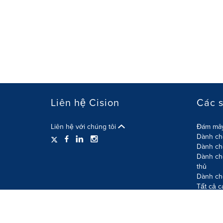
Liên hệ Cision
Các 
Liên hệ với chúng tôi
Đám mây
Dành cho
Dành ch
Dành ch
thủ
Dành ch
Tất cả 
Điều khoản sử dụng
Chính sách quyền riêng tư
C