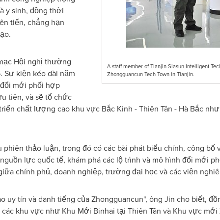
 y sinh, đồng thời
iên tiến, chẳng hạn
tạo.
 mạc Hội nghị thường
A staff member of Tianjin Siasun Intelligent Tec
 Sự kiện kéo dài năm
Zhongguancun Tech Town in Tianjin.
 đổi mới phối hợp
u tiên, và sẽ tổ chức
triển chất lượng cao khu vực Bắc Kinh - Thiên Tân - Hà Bắc nh
phiên thảo luận, trong đó có các bài phát biểu chính, công bố v
i nguồn lực quốc tế, khám phá các lộ trình và mô hình đổi mới p
giữa chính phủ, doanh nghiệp, trường đại học và các viện nghiê
o uy tín và danh tiếng của Zhongguancun", ông Jin cho biết, đồ
 các khu vực như Khu Mới Binhai tại Thiên Tân và Khu vực mới 