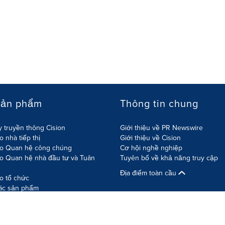
sản phẩm
Thông tin chung
 truyền thông Cision
Giới thiệu về PR Newswire
 nhà tiếp thị
Giới thiệu về Cision
o Quan hệ công chúng
Cơ hội nghề nghiệp
o Quan hệ nhà đầu tư và Tuân
Tuyên bố về khả năng truy cập
Địa điểm toàn cầu
o tổ chức
các sản phẩm
hính sách bảo mật thông tin
Bản đồ
Cài đặt Cookie
Khả năng tr