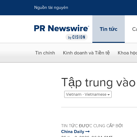
Tuyên bố về khả năng truy cập
Skip Navigation
Nguồn tài nguyên
Tin tức
C
Tin chính
Kinh doanh và Tiền tệ
Khoa họ
Tập trung vào
Vietnam - Vietnamese
TIN TỨC ĐƯỢC CUNG CẤP BỞI
China Daily