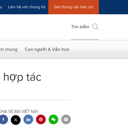
ệu
Liên hệ với chúng tôi
Gửi thông cáo báo chí
Tìm kiếm
ích chung
Con người & Văn hoá
 hợp tác
CHIA SẺ BÀI VIẾT NÀY