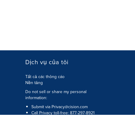
Dịch vụ của tôi
Tất cả các thông cáo
Nền tảng
Do not sell or share my personal
information:
Submit via
Privacy@cision.com
Call Privacy toll-free: 877-297-8921
uy cập
Bản quyền © 2026 Cision US Inc.