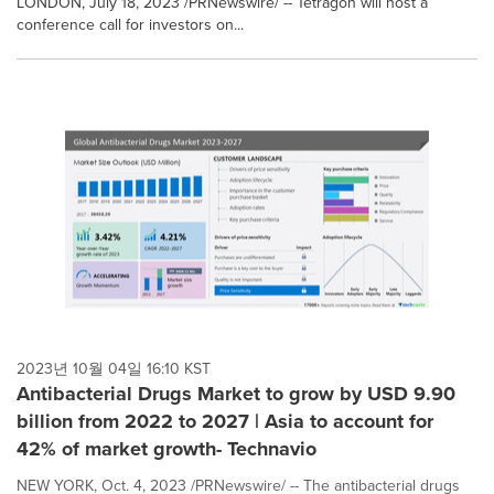
LONDON, July 18, 2023 /PRNewswire/ -- Tetragon will host a
conference call for investors on...
2023년 10월 04일 16:10 KST
Antibacterial Drugs Market to grow by USD 9.90
billion from 2022 to 2027 | Asia to account for
42% of market growth- Technavio
NEW YORK, Oct. 4, 2023 /PRNewswire/ -- The antibacterial drugs