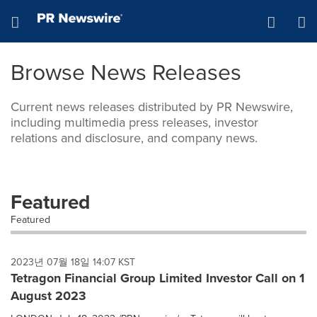
Skip
Hamburger menu
to
main
content
Browse News Releases
Current news releases distributed by PR Newswire,
including multimedia press releases, investor
relations and disclosure, and company news.
Featured
Featured
2023년 07월 18일 14:07 KST
Tetragon Financial Group Limited Investor Call on 1
August 2023