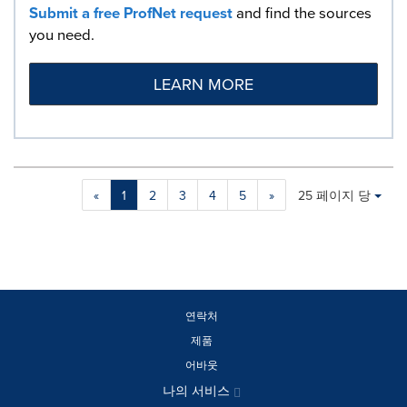
Submit a free ProfNet request
and find the sources
you need.
LEARN MORE
Making
Items per page:
«
1
2
3
4
5
»
25 페이지 당
a
selection
with
these
dropdown
will
cause
연락처
content
제품
on
어바웃
this
page
나의 서비스
to