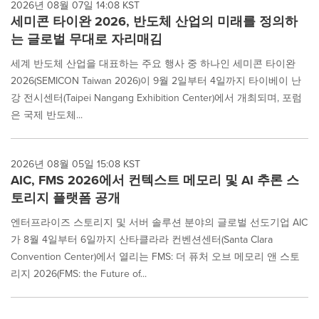
2026년 08월 07일 14:08 KST
cause
세미콘 타이완 2026, 반도체 산업의 미래를 정의하
content
on
는 글로벌 무대로 자리매김
this
page
세계 반도체 산업을 대표하는 주요 행사 중 하나인 세미콘 타이완
to
2026(SEMICON Taiwan 2026)이 9월 2일부터 4일까지 타이베이 난
change.
강 전시센터(Taipei Nangang Exhibition Center)에서 개최되며, 포럼
News
은 국제 반도체...
listings
will
update
as
2026년 08월 05일 15:08 KST
each
AIC, FMS 2026에서 컨텍스트 메모리 및 AI 추론 스
option
토리지 플랫폼 공개
is
selected.
엔터프라이즈 스토리지 및 서버 솔루션 분야의 글로벌 선도기업 AIC
가 8월 4일부터 6일까지 산타클라라 컨벤션센터(Santa Clara
Convention Center)에서 열리는 FMS: 더 퓨처 오브 메모리 앤 스토
리지 2026(FMS: the Future of...