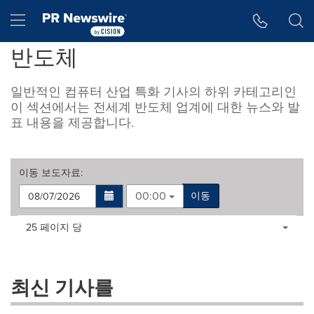
웹 접근성
Skip Navigation
Hamburger menu
반도체
일반적인 컴퓨터 산업 특화 기사의 하위 카테고리인
이 섹션에서는 전세계 반도체 업계에 대한 뉴스와 발
표 내용을 제공합니다.
이동
보도자료
:
00:00
이동
Making
Items per page:
25 페이지 당
a
selection
with
these
최신 기사를
dropdown
will