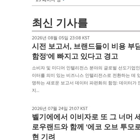
a
selection
with
최신 기사를
these
dropdown
will
2026년 08월 05일 23:08 KST
cause
시전 보고서, 브랜드들이 비용 부담
content
on
함정'에 빠지고 있다고 경고
this
page
소비자 및 미디어 인텔리전스 분야의 글로벌 선도기업인 시전(
to
이터를 의미 있는 비즈니스 인텔리전스로 전환하는 데 
change.
명하는 새로운 보고서 데이터 파편화의 함정: 데이터가
News
지...
listings
will
update
2026년 07월 24일 21:07 KST
as
벨기에에서 이비자로 또 그 너머 세
each
option
로우랜드와 함께 '에코 오브 투모
is
selected.
현 기려