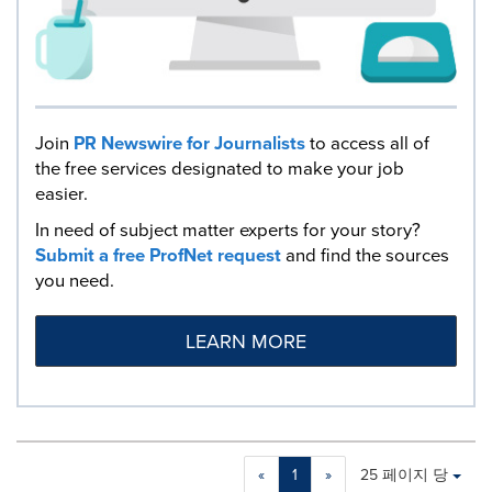
Join
PR Newswire for Journalists
to access all of
the free services designated to make your job
easier.
In need of subject matter experts for your story?
Submit a free ProfNet request
and find the sources
you need.
LEARN MORE
Making
Items per page:
«
1
»
25 페이지 당
a