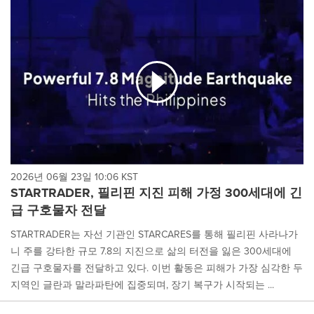
cause
content
on
this
page
to
change.
News
listings
will
update
as
each
2026년 06월 23일 10:06 KST
option
STARTRADER, 필리핀 지진 피해 가정 300세대에 긴
is
급 구호물자 전달
selected.
STARTRADER는 자선 기관인 STARCARES를 통해 필리핀 사라나가
니 주를 강타한 규모 7.8의 지진으로 삶의 터전을 잃은 300세대에
긴급 구호물자를 전달하고 있다. 이번 활동은 피해가 가장 심각한 두
지역인 글란과 말라파탄에 집중되며, 장기 복구가 시작되는 ...