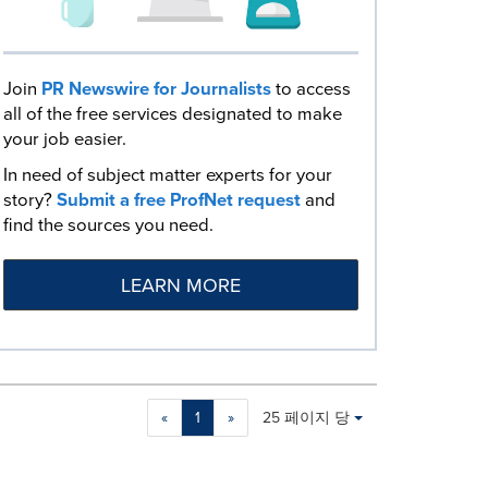
Join
PR Newswire for Journalists
to access
all of the free services designated to make
your job easier.
In need of subject matter experts for your
story?
Submit a free ProfNet request
and
find the sources you need.
LEARN MORE
Making
Items per page:
«
1
»
25 페이지 당
a
selection
with