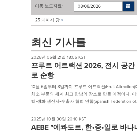
이동
보도자료
:
Making
Items per page:
25 페이지 당
a
selection
with
최신 기사를
these
dropdown
will
2026년 05월 21일 18:05 KST
cause
프루트 어트랙션 2026, 전시 공간
content
on
로 순항
this
page
10월 6일부터 8일까지 프루트 어트랙션(Fruit Attracti
to
채소 부문의 세계 최고 만남의 장소로 만들 예정이다. 
change.
훼•생화 생산자•수출자 협회 연합(Spanish Federation of..
News
listings
will
2025년 10월 30일 20:10 KST
update
AEBE "에콰도르, 한•중•일로 바나
as
each