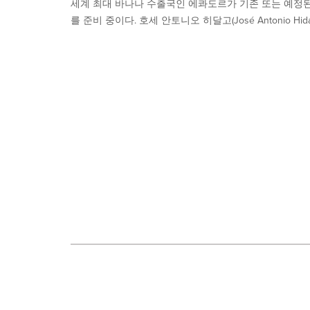
세계 최대 바나나 수출국인 에콰도르가 기존 또는 예정된 
option
is
를 준비 중이다. 호세 안토니오 히달고(José Antonio Hida
selected.