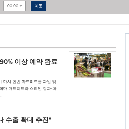
00:00
이동
 90% 이상 예약 완료
on)이 다시 한번 마드리드를 과일 및
이페마 마드리드와 스페인 청과•화
.
나 수출 확대 추진"