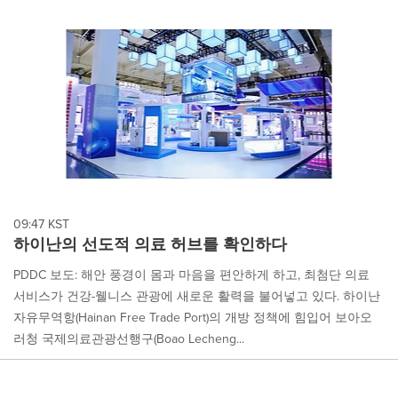
cause
content
on
this
page
to
change.
News
listings
will
update
as
each
09:47 KST
option
하이난의 선도적 의료 허브를 확인하다
is
selected.
PDDC 보도: 해안 풍경이 몸과 마음을 편안하게 하고, 최첨단 의료
서비스가 건강-웰니스 관광에 새로운 활력을 불어넣고 있다. 하이난
자유무역항(Hainan Free Trade Port)의 개방 정책에 힘입어 보아오
러청 국제의료관광선행구(Boao Lecheng...