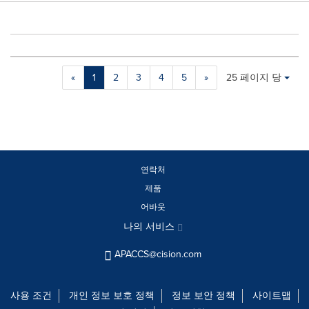
Making
Items per page:
«
1
2
3
4
5
»
25 페이지 당
a
selection
with
these
dropdown
will
cause
연락처
content
제품
on
어바웃
this
page
나의 서비스
to
change.
APACCS@cision.com
News
listings
will
사용 조건
개인 정보 보호 정책
정보 보안 정책
사이트맵
update