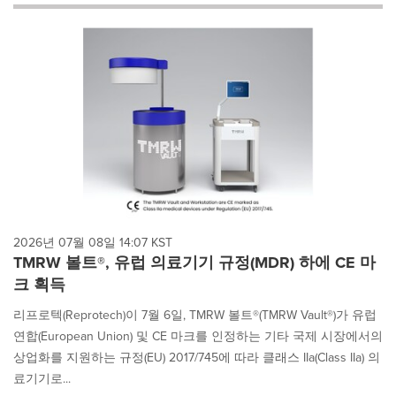
will
cause
content
on
this
page
to
change.
News
listings
will
update
as
each
2026년 07월 08일 14:07 KST
option
TMRW 볼트®, 유럽 의료기기 규정(MDR) 하에 CE 마
is
크 획득
selected.
리프로텍(Reprotech)이 7월 6일, TMRW 볼트®(TMRW Vault®)가 유럽
연합(European Union) 및 CE 마크를 인정하는 기타 국제 시장에서의
상업화를 지원하는 규정(EU) 2017/745에 따라 클래스 IIa(Class IIa) 의
료기기로...