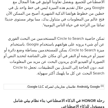
الاصطناعي للجميع. وبفضل تعاوننا الوثيق في هذا المجال مع
Google
ومن خلال تقديم هذه الميزة ليس في خط واحد بل في
خطين من خطوط هواتفنا الذكية الشهيرة، أصبح من الممكن الآن
فتح عالم من المعلومات في متناول يدك، مما يوفر مستوى جديدًا
تمامًا من الراحة في حياة الناس اليومية".
تمكن خاصية
Circle to Search
المستخدمين من البحث الفوري
عن أي شيء يرونه على هواتفهم باستخدام
Google
. باستخدام
ميزة
Circle to Search
، يمكن للمستخدمين ببساطة وضع دائرة أو
تمييز أو خربشة أو النقر في أي مكان على الشاشة لتحديد النص أو
الصورة أو الفيديو الذي يريدون البحث عن مزيد من المعلومات
عنه، دون الحاجة إلى التبديل بين التطبيقات. تجعل
Circle to
Search
البحث عن كل ما يلهمك أكثر سهولة.
[1]
Google
و
Android
علامتان تجاريتان لشركة
Google LLC
.
رحلة
HONOR
في الذكاء الاصطناعي: بناء نظام بيئي شامل
ومسؤول للذكاء الاصطناعي