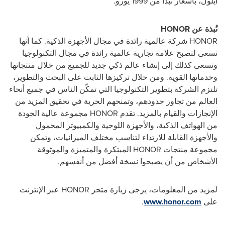
أيلول، بأسعار تبدأ من 1999 يورو.
نُبذة عن
HONOR
HONOR
شركة عالمية رائدة في مجال الأجهزة الذكية. كما أنها
تسعى لتصبح علامة تجارية عالمية رائدة في مجال التكنولوجيا
وتسعى كذلك إلى إنشاء عالم ذكي جديد للجميع من خلال منتجاتها
وخدماتها القوية. ومن خلال تركيزها الثابت على البحث والتطوير،
تلتزم الشركة بتطوير التكنولوجيا التي تمكّن الناس في جميع أنحاء
العالم من تجاوز حدودهم، وتمنحهم الحرية في تحقيق المزيد من
الإنجازات والقيام بالمزيد. تقدم
HONOR
مجموعة عالية الجودة
من الهواتف الذكية، والأجهزة اللوحية والكمبيوتر المحمول
والأجهزة القابلة للارتداء لتناسب مختلف الميزانيات، وتمكن
مجموعة منتجات
HONOR
المبتكرة والمتميزة والموثوقة
الأشخاص من أن يصبحوا نسخة أفضل من أنفسهم.
لمزيد من المعلومات، يرجى زيارة متجر
HONOR
عبر الإنترنت
على
www.honor.com
.