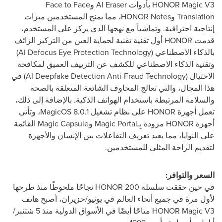
HONOR Magic V3
بأدوات
AI Eraser
و
Face to Face
Translation
و
HONOR Notes
، مما يمنح المستخدمين ميزات
إنتاجية احترافية. وتماشياً مع نهجها الذي يركز على المستخدم،
قدمت
HONOR
أول تقنية تقنية لحماية العين من التركيز الزائف
بالذكاء الاصطناعي (
AI Defocus Eye Protection Technology
)
وتقنية الذكاء الاصطناعي للكشف عن التزييف العميق لمكافحة
الاحتيال (
AI Deepfake Detection Anti-Fraud Technology
) في
هذا المجال، والتي تعالج المخاوف الشائعة المتعلقة بالصحة
والسلامة المرتبطة باستخدام الهواتف الذكية. بالإضافة إلى ذلك،
تعمل أجهزة
HONOR
على نظام تشغيل
MagicOS 8.0.1
، وتأتي
أجهزة
HONOR
مزودة بِـ
Magic Portal
و
Magic Capsule
القائمة
على النوايا، مما يعيد تعريف التفاعلات بين الإنسان والأجهزة
لتقديم الراحة المثلى للمستخدمين.
السعر والتوافر:
في حين حققت سلسلة
HONOR 200
نجاحًا ملحوظًا منذ طرحها
لأول مرة في جميع أنحاء العالم في يونيو/حزيران، أصبح هاتف
HONOR Magic V3
متاحًا أيضًا في الأسواق الدولية منذ 5 شتنبر/