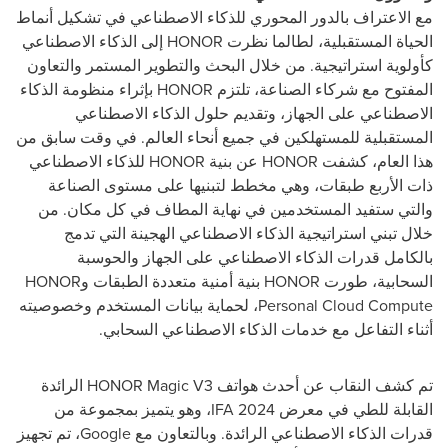
مع الاعتراف بالدور المحوري للذكاء الاصطناعي في تشكيل أنماط
الحياة المستقبلية، لطالما نظرت
HONOR
إلى الذكاء الاصطناعي
كأولوية استراتيجية. من خلال البحث والتطوير المستمر والتعاون
المفتوح مع شركاء الصناعة، تلتزم
HONOR
بإثراء منظومة الذكاء
الاصطناعي على الجهاز، وتقديم حلول الذكاء الاصطناعي
المستقبلية للمستهلكين في جميع أنحاء العالم. في وقت سابق من
هذا العام، كشفت
HONOR
عن بنية
HONOR
للذكاء الاصطناعي
ذات الأربع طبقات، وهي مخطط لتبنيها على مستوى الصناعة
والتي ستفيد المستخدمين في نهاية المطاف في كل مكان. من
خلال تبني استراتيجية الذكاء الاصطناعي الهجينة التي تدمج
بالكامل قدرات الذكاء الاصطناعي على الجهاز والحوسبة
السحابية، طورت
HONOR
بنية أمنية متعددة الطبقات و
HONOR
Personal Cloud Compute
، لحماية بيانات المستخدم وخصوصيته
أثناء التفاعل مع خدمات الذكاء الاصطناعي السحابي.
تم كشف النقاب عن أحدث هواتف
HONOR Magic V3
الرائدة
القابلة للطي في معرض
IFA 2024
، وهو يتميز بمجموعة من
قدرات الذكاء الاصطناعي الرائدة. وبالتعاون مع
Google
، تم تجهيز