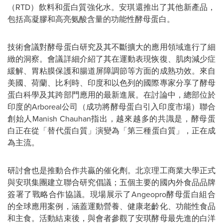
（
RTD
）飲料和蛋白質強化水。安琪還推出了其他新產品，
包括高凝膠和高亮氨酸含量的功能性酵母蛋白。
技術會議對酵母蛋白研究及其不斷擴大的應用領域進行了細
緻的洞察。會議詳細介紹了其在運動表現恢復、肌肉減少症
緩解、胃粘膜保護和腸道屏障調節等方面的成熟功效。來自
美國、荷蘭、比利時、印度和以色列的國際專家分享了酵母
蛋白科學及其跨部門應用的最新進展。在討論中，總部位於
印度的
Arboreal
公司（成功將酵母蛋白引入印度市場）聯合
創始人
Manish Chauhan
指出，越來越多的共識是，酵母蛋
白正在從
「
替代蛋白質
」
演變為
「
第三種蛋白質
」
，正在成
為主流。
研討會也是推動合作共贏的催化劑。北京理工商業大學正式
與安琪集團建立聯合研究倡議；五個主要的國內外食品品牌
簽署了戰略合作協議。現場展示了
Angeopro
酵母蛋白組合
的全球應用案例，涵蓋運動營養、健康老齡化、功能性食品
和主食。活動結束後，與會者參觀了安琪酵母最先進的白洋