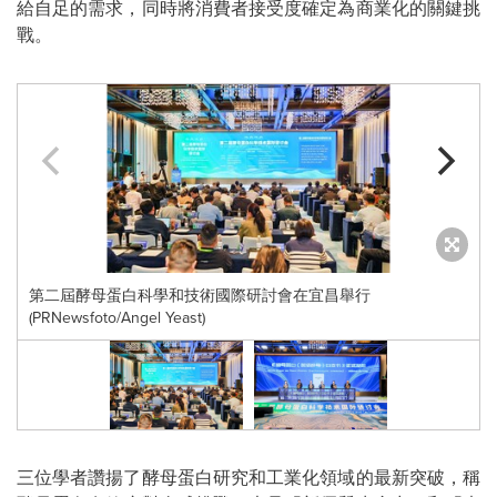
給自足的需求，同時將消費者接受度確定為商業化的關鍵挑
戰。
第二屆酵母蛋白科學和技術國際研討會在宜昌舉行
(PRNewsfoto/Angel Yeast)
Y
三位學者讚揚了酵母蛋白研究和工業化領域的最新突破，稱