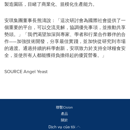
製造園區，目睹了商業化、規模化生產能力。
安琪集團董事長熊濤說：
「
這次研討會為國際社會提供了一
個重要的平台，可以交流見解，協調優先事項，並推動共享
勢頭。
」「
我們渴望加深與專家、學者和行業合作夥伴的合
作
——
加強技術開發，分享最佳實踐，並加快從研究到市場
的過渡。通過持續的科學創新，安琪致力於支持全球糧食安
全，並使所有人都能獲得負擔得起的優質營養。
」
SOURCE Angel Yeast
聯繫Cision
產品
關於
Dịch vụ của tôi