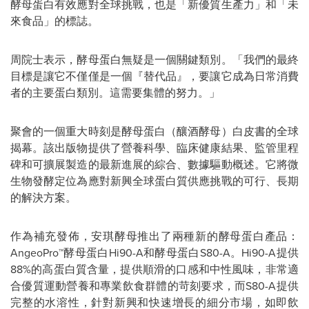
酵母蛋白有效應對全球挑戰，也是
「
新優質生產力
」
和
「
未
來食品
」
的標誌。
周院士表示，酵母蛋白無疑是一個關鍵類別。
「
我們的最終
目標是讓它不僅僅是一個『替代品』，要讓它成為日常消費
者的主要蛋白類別。這需要集體的努力。
」
聚會的一個重大時刻是酵母蛋白（釀酒酵母）白皮書的全球
揭幕。該出版物提供了營養科學、臨床健康結果、監管里程
碑和可擴展製造的最新進展的綜合、數據驅動概述。它將微
生物發酵定位為應對新興全球蛋白質供應挑戰的可行、長期
的解決方案。
作為補充發佈，安琪酵母推出了兩種新的酵母蛋白產品：
AngeoPro™
酵母蛋白
Hi90-A
和酵母蛋白
S80-A
。
Hi90-A
提供
88%
的高蛋白質含量，提供順滑的口感和中性風味，非常適
合優質運動營養和專業飲食群體的苛刻要求，而
S80-A
提供
完整的水溶性，針對新興和快速增長的細分市場，如即飲