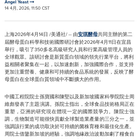
Angel Yeast
14 4月, 2026, 11:50 CST
上海
2026年4月14日
/美通社/ --
由
安琪酵母
共同主辦的第二
屆酵母蛋白科學和技術國際研討會於
2026
年
4
月
11
日在宜昌
舉行，吸引了
350
多名高級研究人員和行業高級管理人員的
全球觀眾。該研討會是新質蛋白領域的領先行業平台，將利
益相關者聚集在一起，以加速創新，加強國際合作，並支持
更加注重營養、健康和可持續的食品系統的發展，反映了酵
母蛋白在全球蛋白質領域中不斷擴大的作用。
中國工程院院士孫寶國和陳堅以及新加坡國家科學院院士周
維彪發表了主題演講。孫院士指出，全球食品技術格局正在
重塑，亞洲的研究現在體現一定的國際競爭力。陳院士強
調，生物製造可能很快貢獻全球製造業產量的三分之一，並
強調該行業的成功取決於可持續的菌株育種和最佳化生產。
周院士借鑒新加坡的經驗，強調地緣政治波動加劇了糧食自