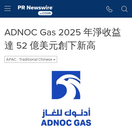
Accessibility Statement
Skip Navigation
Hamburger menu
ADNOC Gas 2025 年淨收益
達 52 億美元創下新高
APAC - Traditional Chinese