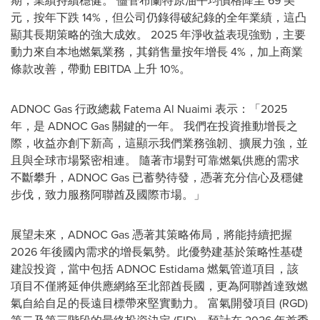
期，業績持續穩健。 儘管布蘭特原油平均價格降至 69 美
元，按年下跌 14%，但公司仍錄得破紀錄的全年業績，這凸
顯其長期策略的強大成效。 2025 年淨收益表現強勁，主要
動力來自本地燃氣業務，其銷售量按年增長 4%，加上商業
條款改善，帶動 EBITDA 上升 10%。
ADNOC Gas 行政總裁 Fatema Al Nuaimi 表示：「2025
年，是 ADNOC Gas 關鍵的一年。 我們在投資推動增長之
際，收益亦創下新高，這顯示我們業務強韌、擴展力強，並
且與全球市場緊密相連。 隨著市場對可靠燃氣供應的需求
不斷攀升，ADNOC Gas 已蓄勢待發，憑著充分信心及穩健
步伐，致力服務阿聯酋及國際市場。」
展望未來，ADNOC Gas 憑著其策略佈局，將能持續把握
2026 年後國內需求的增長氣勢。此優勢建基於策略性基礎
建設投資，當中包括 ADNOC Estidama 燃氣管道項目，該
項目不僅將延伸供應網絡至北部酋長國，更為阿聯酋達致燃
氣自給自足的長遠目標帶來堅實動力。 富氣開發項目 (RGD)