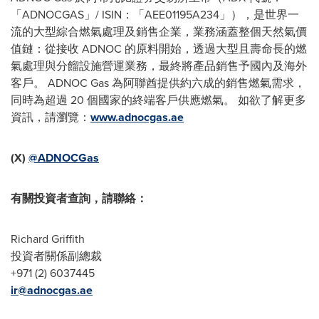
「ADNOCGAS」/ ISIN：「AEE01195A234」），是世界一
流的大型綜合燃氣處理及銷售企業，業務涵蓋整個天然氣價
值鏈：從接收 ADNOC 的原料開始，透過大型且壽命長的燃
氣處理與分餾設施營運業務，最終將產品銷售予國內及海外
客戶。 ADNOC Gas 為阿聯酋提供約六成的銷售燃氣需求，
同時為超過 20 個國家的終端客戶供應燃氣。 如欲了解更多
資訊，請瀏覽：
www.adnocgas.ae
(X)
@ADNOCGas
有關投資者查詢，請聯絡：
Richard Griffith
投資者關係副總裁
+971 (2) 6037445
ir@adnocgas.ae