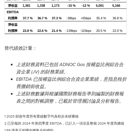
淨收益
1,381
1,338
1,173
-15 %
-12 %
5,001
5,166
EBITDA
利潤率
37.7 %
36.7 %
37.3 %
-38bps
+55bps
35.4 %
36.8 %
+1
淨收益
利潤率
22.8 %
22.6 %
21.4 %
-139bps
-115bps
20.5 %
22.0 %
+1
替代績效計量：
上述財務資料已包括 ADNOC Gas 按權益比例綜合合
資企業 (JV) 的財務業績。
EBITDA 已按權益比例綜合合資企業業績，意指息稅折
舊攤銷前收益。
上述財務數據與根據國際財務報告準則編製的財務報
表之間的對帳調整，已載於管理層討論及分析報告。
1 2025 財政年度所有業績數字均為初步未經審核
2 已呈報的 2024 年第四季度 EBITDA，已計入一項涉及整個 2024 年度而總值
1.88 億美元的國內燃氣合約續約