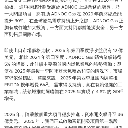
第二及第三階段的最終投資決定 (FID)，預計在 2026 年首季
拍板。 這項擴建計劃受惠於 ADNOC 上游業務的增長，乃
一大關鍵項目，將有助 ADNOC Gas 在 2029 年前將總產能
提升 30%。 在全球燃氣需求持續上升之際，ADNOC Gas 正
胸有成竹地加大投資，一方面支持阿聯酋能源安全，另一方
面則拓展國際市場。
即使出口市場價格走軟，2025 年第四季度淨收益仍有 12 億
美元。 相比 2024 年第四季度，ADNOC Gas 銷售業績錄得
5% 的增長，此佳績主要源於國內燃氣業務的強勢帶動；即
使在 2025 年最後一季阿聯酋天氣較為和暖的情況下，市場
需求依然穩固。 整體來說，2025 年第四季度國內調整後
2
EBITDA 按年增長 6%
。 需求得以持續，實在有賴強健的工
3
業領域，該領域推動阿聯酋在 2025 年實現了 4.8% 的 GDP
增長。
2025 年，隨著數個重大項目穩步推進，資本開支攀升至 36
億美元。 2025 年，我們正式啟動富氣開發項目第一階段，