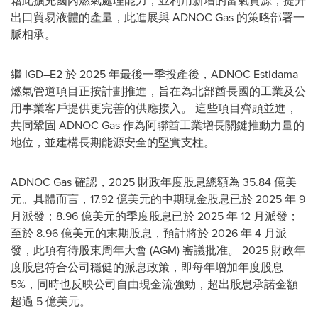
藉此擴充國內燃氣處理能力，並利用新增的富氣資源，提升
出口貿易液體的產量，此進展與 ADNOC Gas 的策略部署一
脈相承。
繼 IGD–E2 於 2025 年最後一季投產後，ADNOC Estidama
燃氣管道項目正按計劃推進，旨在為北部酋長國的工業及公
用事業客戶提供更完善的供應接入。 這些項目齊頭並進，
共同鞏固 ADNOC Gas 作為阿聯酋工業增長關鍵推動力量的
地位，並建構長期能源安全的堅實支柱。
ADNOC Gas 確認，2025 財政年度股息總額為 35.84 億美
元。具體而言，17.92 億美元的中期現金股息已於 2025 年 9
月派發；8.96 億美元的季度股息已於 2025 年 12 月派發；
至於 8.96 億美元的末期股息，預計將於 2026 年 4 月派
發，此項有待股東周年大會 (AGM) 審議批准。 2025 財政年
度股息符合公司穩健的派息政策，即每年增加年度股息
5%，同時也反映公司自由現金流強勁，超出股息承諾金額
超過 5 億美元。