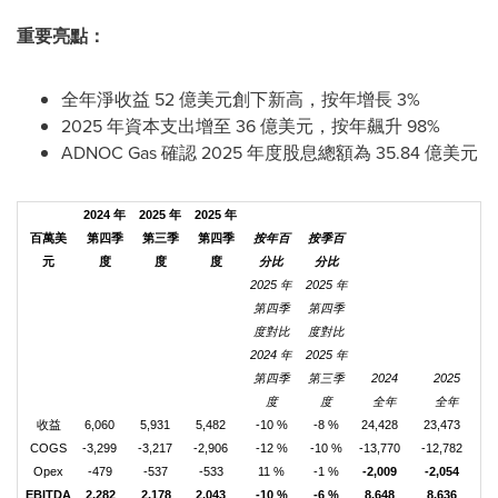
重要亮點：
全年淨收益 52 億美元創下新高，按年增長 3%
2025 年資本支出增至 36 億美元，按年飆升 98%
ADNOC Gas 確認 2025 年度股息總額為 35.84 億美元
2024 年
2025 年
2025 年
百萬美
第四季
第三季
第四季
按年百
按季百
元
度
度
度
分比
分比
2025 年
2025 年
2
第四季
第四季
度對比
度對比
2024 年
2025 年
2
第四季
第三季
2024
2025
度
度
全年
全年
收益
6,060
5,931
5,482
-10 %
-8 %
24,428
23,473
COGS
-3,299
-3,217
-2,906
-12 %
-10 %
-13,770
-12,782
Opex
-479
-537
-533
11 %
-1 %
-2,009
-2,054
EBITDA
2,282
2,178
2,043
-10 %
-6 %
8,648
8,636