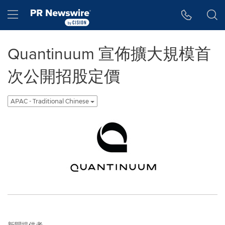
Accessibility Statement
Skip Navigation
Hamburger menu
Quantinuum 宣佈擴大規模首
次公開招股定價
APAC - Traditional Chinese
新聞提供者