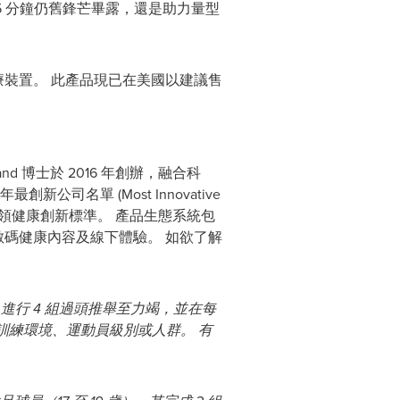
5 分鐘仍舊鋒芒畢露，還是助力量型
 級醫療裝置。 此產品現已在美國以建議售
nd 博士於 2016 年創辦，融合科
新公司名單 (Most Innovative
 之一，繼續引領健康創新標準。 產品生態系統包
abody 提供數碼健康內容及線下體驗。 如欲了解
M 進行 4 組過頭推舉至力竭，並在每
其他訓練環境、運動員級別或人群。 有