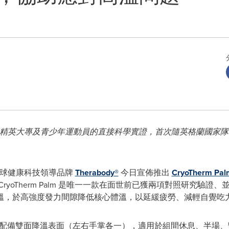
溫技術，有賴精英大專及青少年運動員的直接科學實證，首次隨英格蘭國
- 全球健康科技領導品牌
Therabody®
今日宣佈推出
CryoTherm Pal
ryoTherm Palm 是唯一一款在面世前已獲兩項對照研究驗
溫，於高強度發力間隙降低核心體溫，以延緩疲勞、減輕自覺吃
線便攜裝置，配備雙面降溫表面（左右手掌各一），適用於組間休息、半