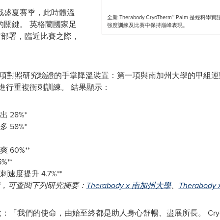
戰盛夏賽季，此時體溫
全新 Therabody CryoTherm™ Pa
的關鍵。 英格蘭國家足
強度訓練及比賽中保持巔峰表現。
納入賽前部署，臨近比賽之際，
一一款經過兩項對照研究驗證的手掌降溫裝置：第一項與南加州大學的甲
，進行重複衝刺訓練。 結果顯示：
28%*
58%*
60%**
**
度提升 4.7%**
，可查閱下列研究摘要：
Therabody x 南加州大學
、
Therabody
berts 說：「我們的使命，由始至終都是助人身心舒暢、盡展所長。 Cry