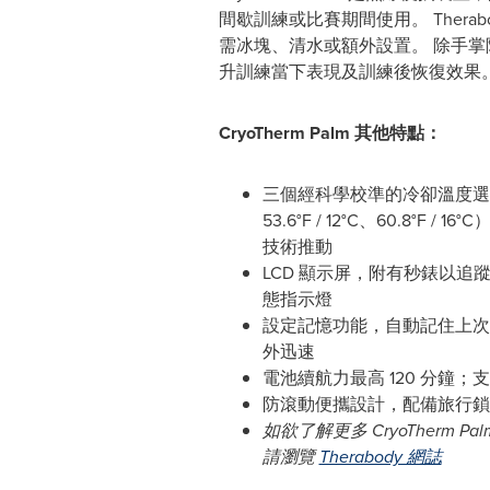
間歇訓練或比賽期間使用。 Thera
需冰塊、清水或額外設置。 除手
升訓練當下表現及訓練後恢復效果
CryoTherm Palm 其他特點：
三個經科學校準的冷卻溫度選項（46
53.6°F / 12°C、60.8°F / 16
技術推動
LCD 顯示屏，附有秒錶以追
態指示燈
設定記憶功能，自動記住上次
外迅速
電池續航力最高 120 分鐘；支援
防滾動便攜設計，配備旅行鎖
如欲了解更多 CryoTherm 
請瀏覽
Therabody 網誌