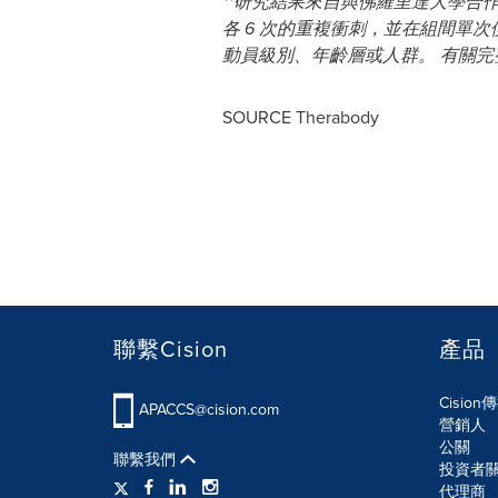
**研究結果來自與佛羅里達大學合作、
各 6 次的重複衝刺，並在組間單次使用
動員級別、年齡層或人群。 有關完整研究詳情
SOURCE Therabody
聯繫Cision
產品
Cisio
APACCS@cision.com
營銷人
公關
聯繫我們
投資者
代理商