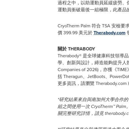
過程之中，以助運動員延緩疲勞、保
運動員衝破最後一組極限，此產品
CryoTherm Palm 符合 T
價 399.99 美元於
Therabody.com
關於 THERABODY
Therabody® 是全球健康科技領導
學、創新與設計，締造能夠提升人體表現及恢復能
Companies of 2026)，亦獲《T
括 Theragun、JetBoots、Powe
更多資訊，請瀏覽 Therabody.com
*研究結果來自與南加州大學合作的一項
組之間使用一次 CryoTherm™
關完整研究詳情，請見 therabody.co