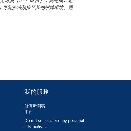
（17 至 19 歲），其完成 2 組
照組所得，可能無法類推至其他訓練環境、運
我的服務
所有新聞稿
平台
Do not sell or share my personal
information: