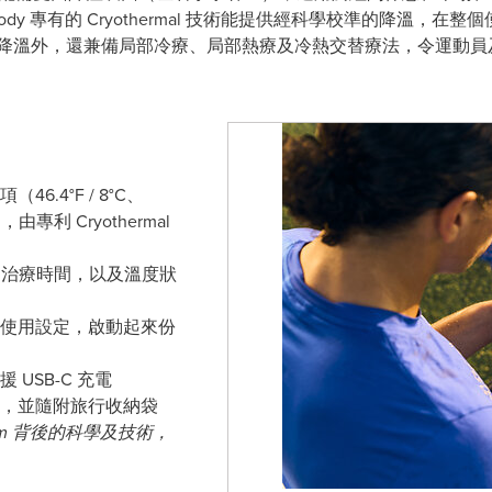
body 專有的 Cryothermal 技術能提供經科學校準的降溫，
掌降溫外，還兼備局部冷療、局部熱療及冷熱交替療法，令運動員
。
.4°F / 8°C、
°C），由專利 Cryothermal
蹤治療時間，以及溫度狀
使用設定，啟動起來份
 USB-C 充電
，並隨附旅行收納袋
Palm 背後的科學及技術，