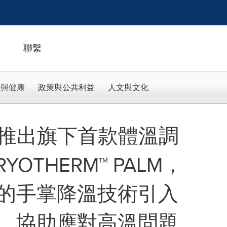
聯繫
活與健康
政策與公共利益
人文與文化
DY 推出旗下首款體溫調
YOTHERM™ PALM，
的手掌降溫技術引入
，協助應對高溫問題