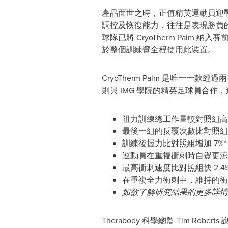
產品面世之時，正值精英運動員迎
調控及恢復能力，往往是表現勝負
球隊已將 CryoTherm Palm 
於整個訓練營全程使用此裝置。
CryoTherm Palm 是唯
則與 IMG 學院的精英足球員合作
阻力訓練總工作量較對照組高出 
最後一組的反覆次數比對照組多 
訓練後握力比對照組增加 7%*
運動員在重複衝刺時自覺更涼爽 
最高衝刺速度比對照組快 2.45%
在重複全力衝刺中，維持的衝刺速
如欲了解研究結果的更多詳情
Therabody 科學總監 Tim Ro