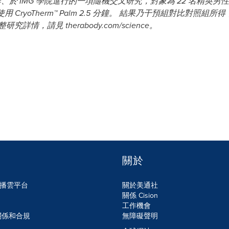
於 IMG 學院進行的一項隨機交叉研究，對象為 22 名精英男性足球員
 CryoTherm™ Palm 2.5 分鐘。 結果乃干預組對比對
，請見 therabody.com/science。
關於
n傳播雲平台
關於美通社
關係 Cision
工作機會
關係和合規
無障礙聲明