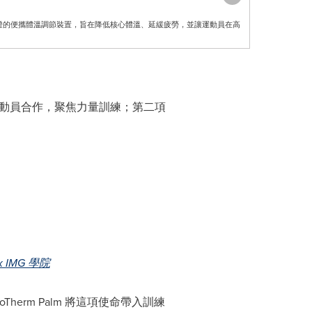
lm 是經科學實證的便攜體溫調節裝置，旨在降低核心體溫、延緩疲勞，並讓運動員在高
組運動員合作，聚焦力量訓練；第二項
 x IMG 學院
oTherm Palm 將這項使命帶入訓練