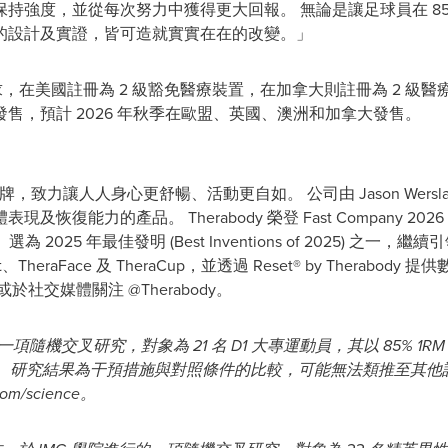
持強度，並從每次努力中獲得更大回報。 無論是讓足球員在 8
的設計及實證，皆可造就實實在在的改變。」
SA 安檢要求，在美國註冊為 2 級豁免醫療裝置，在加拿大則註冊為 2
發售，預計 2026 年秋季在歐盟、英國、澳洲和加拿大發售。
品牌，致力讓人人身心更舒暢、活動更自如。 公司由 Jason Wersla
力的產品。 Therabody 榮登 Fast Company 2026 年最創
IME》選為 2025 年最佳發明 (Best Inventions of 2025)
rDot、TheraFace 及 TheraCup，並透過 Reset® by Ther
 或於社交媒體關注 @Therabody。
隨機交叉研究，對象為 21 名 D1 大專運動員，其以 85% 1R
 Palm。 研究結果為干預措施與對照條件的比較，可能無法類推至
m/science。