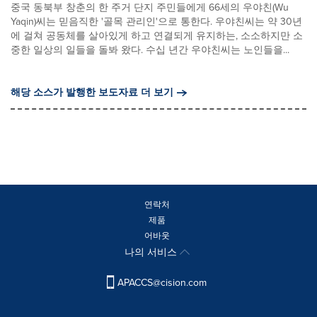
중국 동북부 창춘의 한 주거 단지 주민들에게 66세의 우야친(Wu
Yaqin)씨는 믿음직한 '골목 관리인'으로 통한다. 우야친씨는 약 30년
에 걸쳐 공동체를 살아있게 하고 연결되게 유지하는, 소소하지만 소
중한 일상의 일들을 돌봐 왔다. 수십 년간 우야친씨는 노인들을...
해당 소스가 발행한 보도자료 더 보기
연락처
제품
어바웃
나의 서비스
APACCS@cision.com