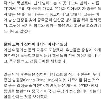
춰 서서 묵념했다. 낸시 밀워드는 "이곳에 오니 감회가 새롭
다"면서 "우리 자녀들이 가족의 유산과 할아버지가 중국인들
과 맺은 유대감을 배우는 게 중요하다"고 말했다. 그들은 이
어 송산 전장을 찾아 중국군과 연합군 병사들을 위해 헌화했
다. 그곳에 남겨진 참호와 벙커는 1944년의 고난을 고스란히
드러내고 있었다.
문화 교류와 상하이에서의 마지막 일정
이번 여정에는 문화 교류도 포함됐다. 후손들은 충칭에 소재
한 다톈완 초등학교를 방문해 학생들과 전쟁 이야기를 나누
고, 축구를 하고 전통 공예를 체험했다.
일곱 명의 후손들은 상하이에서 스틸웰 장군과 친분이 두터
웠던 숭칭링(
Soong Ching Ling
)씨의 옛 거주지를 찾는 것으
로 중국 일정을 끝마쳤다. 이번 방문은 개인적 유대가 전시
동맹을 보완하며 중국과 미국 간 우정의 정신을 이어가는 역
할을 한다는 것을 보여줬다.