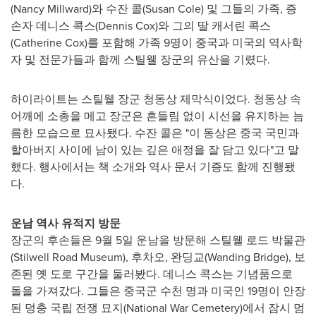
(
Nancy Millward
)와 수잔 콜(
Susan Cole
) 및 그들의 가족, 증
손자 데니스 콕스(
Dennis Cox
)와 그의 딸 캐서린 콕스
(
Catherine Cox
)를 포함해 가족 9명이 중국과 미국의 역사학
자 및 전문가들과 함께 스틸웰 장군의 유산을 기렸다.
하이라이트는 스틸웰 장군 청동상 제막식이었다. 청동상 속
어깨에 소총을 메고 장군은 흔들림 없이 시선을 유지하는 늠
름한 모습으로 묘사됐다. 수잔 콜은 "이 동상은 중국 국민과
할아버지 사이에 남이 있는 깊은 애정을 잘 담고 있다"고 말
했다. 행사에서는 책 소개와 역사 문서 기증도 함께 진행됐
다.
운남 역사 유적지 방문
장군의 후손들은 9월 5일 운남을 방문해 스틸웰 로드 박물관
(Stilwell Road Museum), 후차오, 완딩교(Wanding Bridge), 보
존된 옛 도로 구간을 둘러봤다. 데니스 콕스는 기념품으로
돌을 가져갔다. 그들은 중국군 수천 명과 미국인 19명이 안장
된 덩충 국립 전쟁 묘지(National War Cemetery)에서 잠시 멈