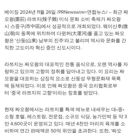
베이징 2024년 11월 26일 /PRNewswire=연합뉴스/ -- 최근 짜
오좡(棗莊) 라쯔지(辣子雞) 미식 문화 소비 축제가 짜오좡
시 스중구(市中區)에서 성공적으로 개최되었다. 웨이산후(微
山湖)의 동쪽에 위치하며 다윈허(大運河)를 품고 있는 짜오
좡은 '산둥(山東) 남부의 진주'라고 불리며 역사와 문화를 간
직한 고도이자 혁신 중인 신도시이다.
라쯔지는 짜오좡의 대표적인 전통 음식으로, 오랜 역사를 자
랑하고 있으며 고향의 정취를 담아내고 있다. 이 요리는 짜
오좡을 대표하는 상징적 요소로 산둥성 무형문화재 목록
에 등재되었다. 이로 인해 짜오좡은 중국 요리협회로부
터 '중국 라쯔지의 고향'이라는 칭호를 받았다.
현재 짜오좡에서는 라쯔지를 특색 메뉴로 내세우는 대•중•
소형 호텔, 레스토랑, 전문점, 소규모 식당, 농가민박 등 약 3
만 4,600곳이 운영되고 있다. 매년 4천만 마리의 육계를 소
비하며 연간 판매액은 50억 위안을 초과한다. 또한, '짜오