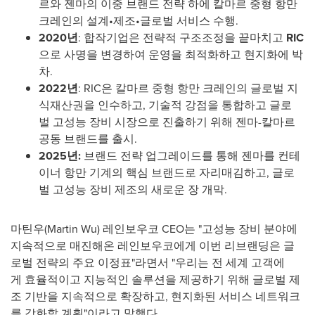
르와 젠마의 이중 브랜드 전략 하에 칼마르 중형 항만
크레인의 설계•제조•글로벌 서비스 수행.
20
20
년
: 합작기업은 전략적 구조조정을 끝마치고
RIC
으로 사명을 변경하여 운영을 최적화하고 현지화에 박
차.
2022
년
: RIC은 칼마르 중형 항만 크레인의 글로벌 지
식재산권을 인수하고, 기술적 강점을 통합하고 글로
벌 고성능 장비 시장으로 진출하기 위해 젠마-칼마르
공동 브랜드를 출시.
202
5
년
:
브랜드 전략 업그레이드를 통해 젠마를 컨테
이너 항만 기계의 핵심 브랜드로 자리매김하고, 글로
벌 고성능 장비 제조의 새로운 장 개막.
마틴우(
Martin Wu
) 레인보우코 CEO는 "고성능 장비 분야에
지속적으로 매진해온 레인보우코에게 이번 리브랜딩은 글
로벌 전략의 주요 이정표"라면서 "우리는 전 세계 고객에
게 효율적이고 지능적인 솔루션을 제공하기 위해 글로벌 제
조 기반을 지속적으로 확장하고, 현지화된 서비스 네트워크
를 강화할 계획"이라고 말했다.