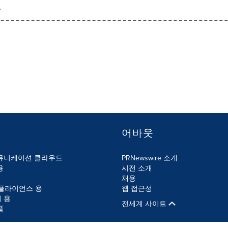
어바웃
뮤니케이션 클라우드
PRNewswire 소개
용
시전 소개
채용
컴플라이언스 용
웹 접근성
 용
전세계 사이트
품