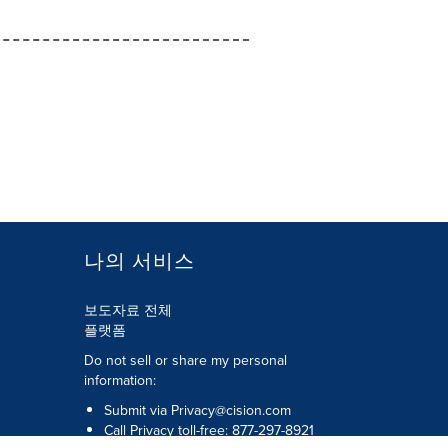
나의 서비스
보도자료 전체
플랫폼
Do not sell or share my personal
information:
Submit via
Privacy@cision.com
Call Privacy toll-free: 877-297-8921