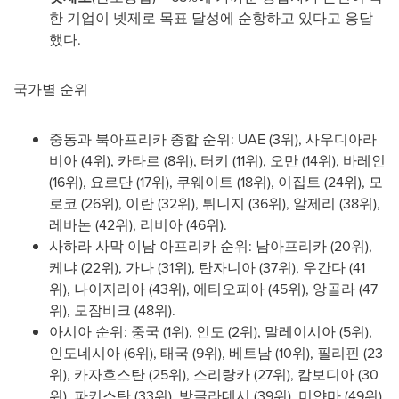
한 기업이 넷제로 목표 달성에 순항하고 있다고 응답
했다.
국가별 순위
중동과 북아프리카 종합 순위: UAE (3위), 사우디아라
비아 (4위), 카타르 (8위), 터키 (11위), 오만 (14위), 바레인
(16위), 요르단 (17위), 쿠웨이트 (18위), 이집트 (24위), 모
로코 (26위), 이란 (32위), 튀니지 (36위), 알제리 (38위),
레바논 (42위), 리비아 (46위).
사하라 사막 이남 아프리카 순위: 남아프리카 (20위),
케냐 (22위), 가나 (31위), 탄자니아 (37위), 우간다 (41
위), 나이지리아 (43위), 에티오피아 (45위), 앙골라 (47
위), 모잠비크 (48위).
아시아 순위: 중국 (1위), 인도 (2위), 말레이시아 (5위),
인도네시아 (6위), 태국 (9위), 베트남 (10위), 필리핀 (23
위), 카자흐스탄 (25위), 스리랑카 (27위), 캄보디아 (30
위), 파키스탄 (33위), 방글라데시 (39위), 미얀마 (49위).