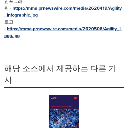
인포그래
픽 -
https://mma.prnewswire.com/media/2620419/Agility
_Infographic.jpg
로고
-
https://mma.prnewswire.com/media/2620506/Agility_L
ogo.jpg
해당 소스에서 제공하는 다른 기
사