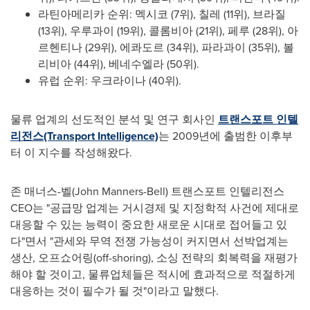
라틴아메리카 순위: 멕시코 (7위), 칠레 (11위), 브라질
(13위), 우루과이 (19위), 콜롬비아 (21위), 페루 (28위), 아
르헨티나 (29위), 에콰도르 (34위), 파라과이 (35위), 볼
리비아 (44위), 베네수엘라 (50위).
유럽 순위: 우크라이나 (40위).
물류 업계의 선도적인 분석 및 연구 회사인
트랜스포트 인텔
리전스(Transport Intelligence)
는 2009년에 출범한 이후부
터 이 지수를 작성해왔다.
존 매너스-벨(
John Manners-Bell
) 트랜스포트 인텔리전스
CEO는 "공급망 업계는 거시경제 및 지정학적 사건에 제대로
대응할 수 있는 능력이 중요한 새로운 시대로 접어들고 있
다"면서 "관세와 무역 전쟁 가능성이 커지면서 선박업계는
생산, 오프쇼어링(off-shoring), 소싱 전략의 회복력을 재평가
해야 할 것이고, 물류업체들은 적시에 효과적으로 적절하게
대응하는 것이 필수가 될 것"이라고 말했다.