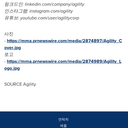
링크드인: linkedin.com/company/agility
인스타그램: instagram.com/agility
유튜브: youtube.com/user/agilitycorp
사진
-
https://mma.prnewswire.com/media/2874897/Agility_C
over.jpg
로고
-
https://mma.prnewswire.com/media/2874989/Agility_L
ogo.jpg
SOURCE Agility
연락처
제품