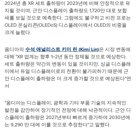
2024
년
총
XR
세트
출하량이
2023
년에
비해
안정적으로
유
지될
것이며
,
근안
디스플레이
출하량도
1,720
만
대로
보합
세를
보일
것으로
예측한다
.
그럼에도
불구하고
비전
프로는
OLED
온실리콘
(OLEDoS)
디스플레이에서
OLED
의
비중을
크게
늘렸다
.
옴디아의
수석
애널리스트
키미
린
(
Kimi Lin
)
은
시장
변동에
대해
"XR
업계는
향후
1~2
년
동안
정체될
것으로
예상한다
.
세트
출하량은
약간의
변동이
있을
것이지만
,
싱글
디스플레
이에서
듀얼
디스플레이로의
전환이
불가피하기
때문에
근
안
디스플레이
출하량은
더
크게
증가할
것으로
예상된다
"
면
서
"
옴디아는
디스플레이
,
광학과
기타
부품
기술의
지속적인
발전을
감안하여
장기적인
전망에
대해
낙관적이다
.
근안
디
스플레이
출하량은
2027
년부터
빠르게
증가하여
2030
년에
는
9,290
만
대에
이를
것으로
추정한다
"
고
말했다
.