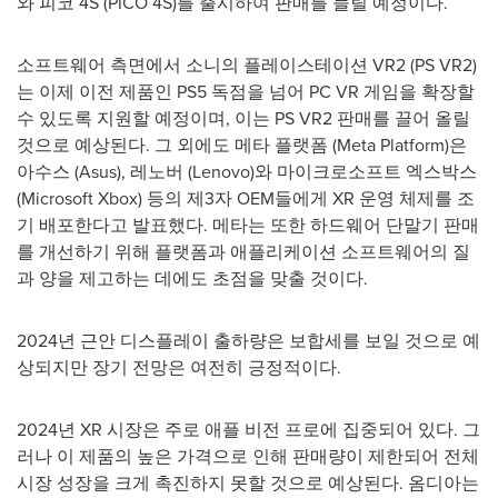
와
피코
4S (PICO 4S)
를
출시하여
판매를
늘릴
예정이다
.
소프트웨어
측면에서
소니의
플레이스테이션
VR2 (PS VR2)
는
이제
이전
제품인
PS5
독점을
넘어
PC VR
게임을
확장할
수
있도록
지원할
예정이며
,
이는
PS VR2
판매를
끌어
올릴
것으로
예상된다
.
그
외에도
메타
플랫폼
(Meta Platform)
은
아수스
(Asus),
레노버
(Lenovo)
와
마이크로소프트
엑스박스
(Microsoft Xbox)
등의
제
3
자
OEM
들에게
XR
운영
체제를
조
기
배포한다고
발표했다
.
메타는
또한
하드웨어
단말기
판매
를
개선하기
위해
플랫폼과
애플리케이션
소프트웨어의
질
과
양을
제고하는
데에도
초점을
맞출
것이다
.
2024
년
근안
디스플레이
출하량은
보합세를
보일
것으로
예
상되지만
장기
전망은
여전히
긍정적이다
.
2024
년
XR
시장은
주로
애플
비전
프로에
집중되어
있다
.
그
러나
이
제품의
높은
가격으로
인해
판매량이
제한되어
전체
시장
성장을
크게
촉진하지
못할
것으로
예상된다
.
옴디아는