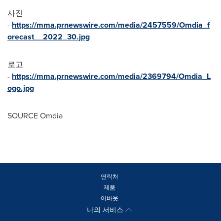
사진
-
https://mma.prnewswire.com/media/2457559/Omdia_f
orecast__2022_30.jpg
로고
-
https://mma.prnewswire.com/media/2369794/Omdia_L
ogo.jpg
SOURCE Omdia
연락처
제품
어바웃
나의 서비스