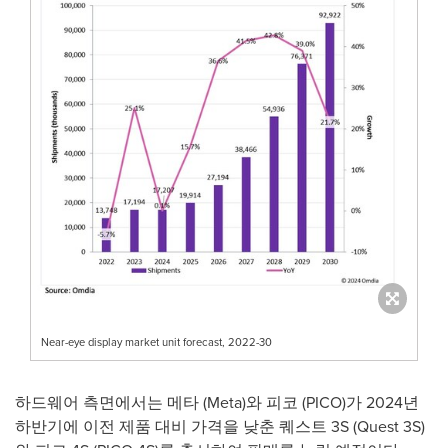
Near-eye display market unit forecast, 2022-30
하드웨어
측면에서는
메타
(Meta)
와
피코
(PICO)
가
2024
년
하반기에
이전
제품
대비
가격을
낮춘
퀘스트
3S (Quest 3S)