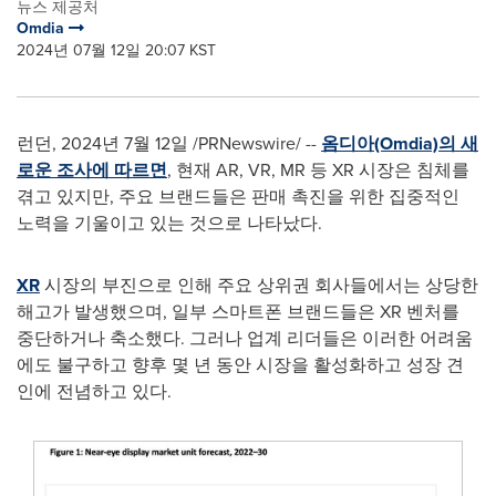
뉴스 제공처
Omdia
2024년 07월 12일 20:07 KST
런던
,
2024년 7월 12일
/PRNewswire/ --
옴디아
(Omdia)
의
새
로운
조사에
따르면
,
현재
AR, VR, MR
등
XR
시장은
침체를
겪고
있지만
,
주요
브랜드들은
판매
촉진을
위한
집중적인
노력을
기울이고
있는
것으로
나타났다
.
XR
시장의
부진으로
인해
주요
상위권
회사들에서는
상당한
해고가
발생했으며
,
일부
스마트폰
브랜드들은
XR
벤처를
중단하거나
축소했다
.
그러나
업계
리더들은
이러한
어려움
에도
불구하고
향후
몇
년
동안
시장을
활성화하고
성장
견
인에
전념하고
있다
.