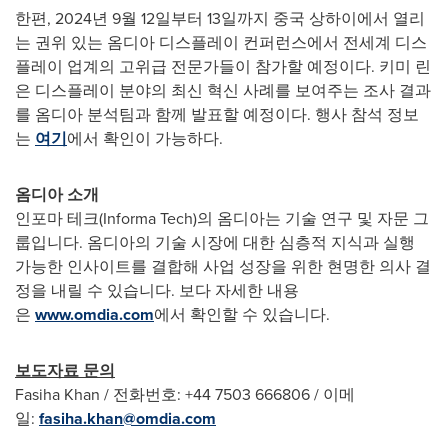
한편
, 2024
년
9
월
12
일부터
13
일까지
중국
상하이에서
열리
는
권위
있는
옴디아
디스플레이
컨퍼런스에서
전세계
디스
플레이
업계의
고위급
전문가들이
참가할
예정이다
.
키미
린
은
디스플레이
분야의
최신
혁신
사례를
보여주는
조사
결과
를
옴디아
분석팀과
함께
발표할
예정이다
.
행사
참석
정보
는
여기
에서
확인이
가능하다
.
옴디아
소개
인포마 테크(Informa Tech)의 옴디아는 기술 연구 및 자문 그
룹입니다. 옴디아의 기술 시장에 대한 심층적 지식과 실행
가능한 인사이트를 결합해 사업 성장을 위한 현명한 의사 결
정을 내릴 수 있습니다. 보다 자세한 내용
은
www.omdia.com
에서 확인할 수 있습니다.
보도자료 문의
Fasiha Khan
/ 전화번호: +44 7503 666806 / 이메
일:
fasiha.khan@omdia.com