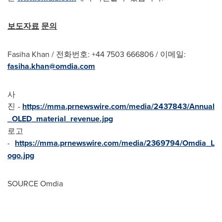
보도자료
문의
Fasiha Khan
/ 전화번호: +44 7503 666806 / 이메일:
fasiha.khan@omdia.com
사
진 -
https://mma.prnewswire.com/media/2437843/Annual
_OLED_material_revenue.jpg
로고
-
https://mma.prnewswire.com/media/2369794/Omdia_L
ogo.jpg
SOURCE Omdia