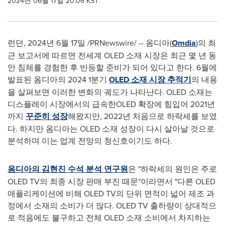
2024년 06월 17일 20:06 KST
런던
,
2024년 6월 17일
/PRNewswire/ -- 옴디아(
Omdia
)의 최
근 보고서에 따르면 전세계 OLED 소재 시장은 최근 몇 년 동
안 침체를 경험한 후 반등할 준비가 되어 있다고 한다. 6월에
발표된 옴디아의 2024 1분기
OLED 소재 시장 추적기
의 내용
을 살펴보면 이러한 변화의 궤도가 나타난다. OLED 소재는
디스플레이 시장에서의 급속한OLED 확장에 힘입어 2021년
까지
꾸준히 성장
해왔지만, 2022년 처음으로 하락세를 보였
다. 하지만 옴디아는 OLED 소재 성장이 다시 살아날 것으로
분석하며 이는 업계 전망의 청신호이기도 하다.
옴디아의
김현진
수석
분석
연구원
은 "하락세의 원인은 주로
OLED TV의 최종 시장 판매 부진 때문"이라면서 "다른 OLED
애플리케이션에 비해 OLED TV의 단위 면적이 넓어 제조 과
정에서 소재의 소비가 더 많다. OLED TV 출하량이 상대적으
로 적음에도 불구하고 전체 OLED 소재 소비에서 차지하는