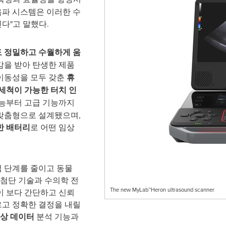
음파 시스템은 이러한 수
다"고 말했다.
 정밀하고 수월하게 움
감을 받아 탄생한 제품
 이동성을 모두 갖춘
휴
세척이 가능한 터치 인
기능부터 고급 기능까지
맞춤형으로 설계됐으며,
한 배터리
로 어떤 임상
 단계를 줄이고 동물
 첨단 기술과 수의학 전
The new MyLab™Heron ultrasound scanner
이 보다 간단하고 신뢰
르고 정확한 결정을 내릴
상 데이터
분석 기능과