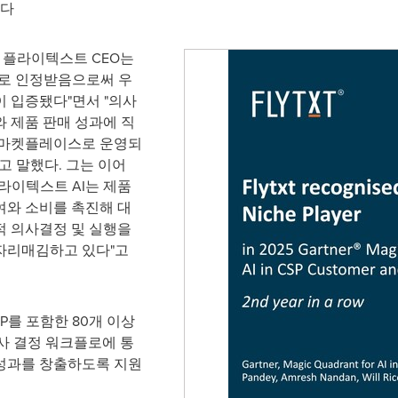
준다
n) 플라이텍스트 CEO는
째로 인정받음으로써 우
 입증됐다"면서 "의사
 제품 판매 성과에 직
 마켓플레이스로 운영되
고 말했다. 그는 이어
라이텍스트 AI는 제품
여와 소비를 촉진해 대
적 의사결정 및 실행을
자리매김하고 있다"고
P를 포함한 80개 이상
의사 결정 워크플로에 통
성과를 창출하도록 지원