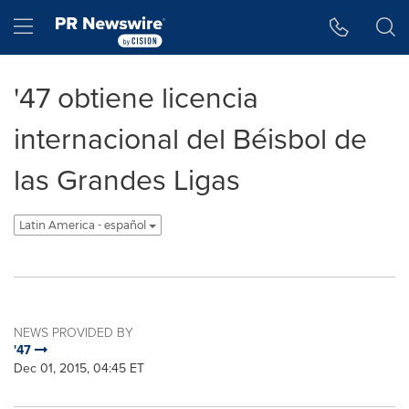
Accessibility Statement
Skip Navigation
Hamburger menu
'47 obtiene licencia
internacional del Béisbol de
las Grandes Ligas
Latin America - español
NEWS PROVIDED BY
'47
Dec 01, 2015, 04:45 ET