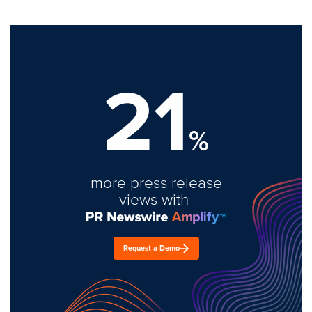
21
%
more press release
views with
Request a Demo