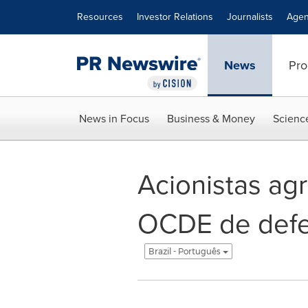
Accessibility Statement
Skip Navigation
Resources
Investor Relations
Journalists
Agen
News
Pro
News in Focus
Business & Money
Scienc
Acionistas ag
OCDE de defe
Brazil - Português