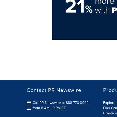
21
more 
%
with
Contact PR Newswire
Prod
Call PR Newswire at 888-776-0942
Explore 
from 8 AM - 9 PM ET
Plan Ca
Create w