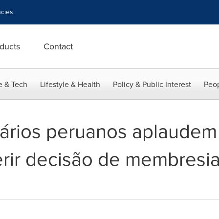
cies
ducts
Contact
e & Tech
Lifestyle & Health
Policy & Public Interest
Peop
rários peruanos aplaudem
rir decisão de membresia