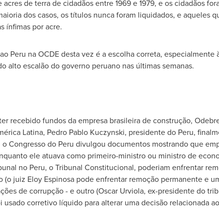
acres de terra de cidadãos entre 1969 e 1979, e os cidadãos fora
 maioria dos casos, os títulos nunca foram liquidados, e aqueles
 ínfimas por acre.
 ao
Peru
na OCDE desta vez é a escolha correta, especialmente 
do alto escalão do governo peruano nas últimas semanas.
er recebido fundos da empresa brasileira de construção, Odebre
érica Latina,
Pedro Pablo Kuczynski
, presidente do
Peru
, final
s; o Congresso do
Peru
divulgou documentos mostrando que empr
quanto ele atuava como primeiro-ministro ou ministro de econo
bunal no
Peru
, o Tribunal Constitucional, poderiam enfrentar re
 (o juiz
Eloy Espinosa
pode enfrentar remoção permanente e um
ções de corrupção - e outro (Oscar Urviola, ex-presidente do tri
oi usado corretivo líquido para alterar uma decisão relacionada aos