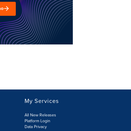
mo
My Services
All New Releases
Platform Login
Data Privacy