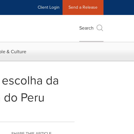
Client Login
Send a Release
Search
le & Culture
 escolha da
 do Peru
SHARE THIS ARTICLE