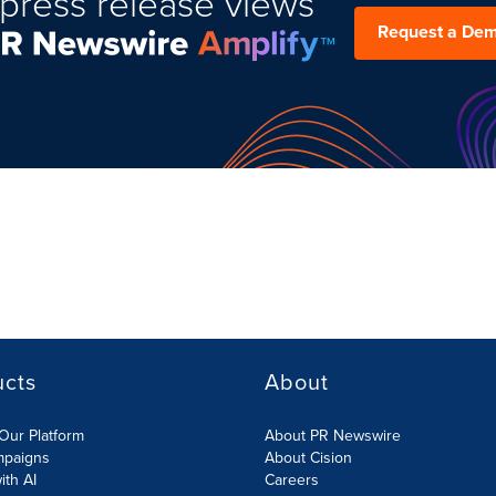
press release views
Request a De
ucts
About
Our Platform
About PR Newswire
mpaigns
About Cision
ith AI
Careers