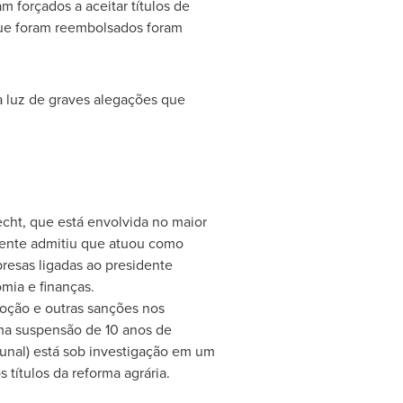
m forçados a aceitar títulos de
 que foram reembolsados foram
à luz de graves alegações que
cht, que está envolvida no maior
mente admitiu que atuou como
esas ligadas ao presidente
mia e finanças.
moção e outras sanções nos
a suspensão de 10 anos de
bunal) está sob investigação em um
 títulos da reforma agrária.