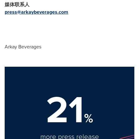
媒体联系人
press@arkaybeverages.com
Arkay Beverages
21
%
more press release