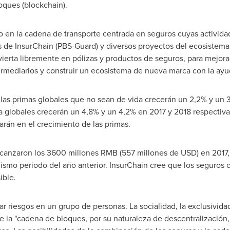
oques (blockchain).
 en la cadena de transporte centrada en seguros cuyas activida
 de InsurChain (PBS-Guard) y diversos proyectos del ecosistema.
erta libremente en pólizas y productos de seguros, para mejorar 
termediarios y construir un ecosistema de nueva marca con la ay
, las primas globales que no sean de vida crecerán un 2,2% y un 
da globales crecerán un 4,8% y un 4,2% en 2017 y 2018 respecti
rarán en el crecimiento de las primas.
canzaron los 3600 millones RMB (557 millones de USD) en 2017,
ismo periodo del año anterior. InsurChain cree que los seguros
ible.
ar riesgos en un grupo de personas. La socialidad, la exclusivida
e la "cadena de bloques, por su naturaleza de descentralización,