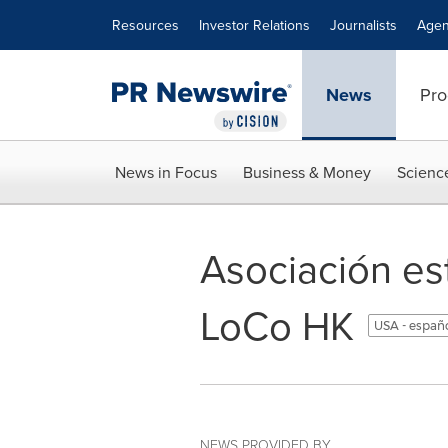
Accessibility Statement
Skip Navigation
Resources
Investor Relations
Journalists
Agen
News
Pro
News in Focus
Business & Money
Scienc
Asociación es
LoCo HK
USA - españ
NEWS PROVIDED BY