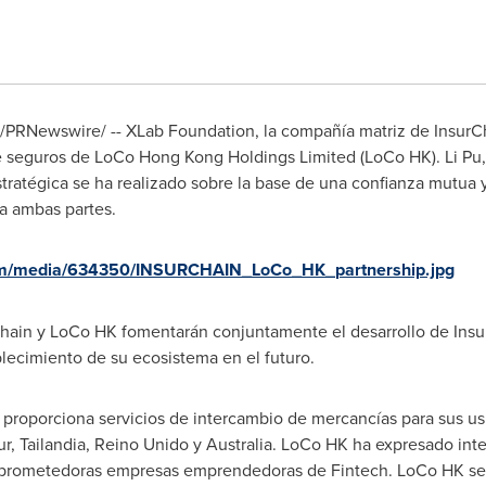
 /PRNewswire/ -- XLab Foundation, la compañía matriz de InsurCh
e seguros de LoCo Hong Kong Holdings Limited (LoCo HK).
Li Pu
tratégica se ha realizado sobre la base de una confianza mutua 
a ambas partes.
om/media/634350/INSURCHAIN_LoCo_HK_partnership.jpg
rChain y LoCo HK fomentarán conjuntamente el desarrollo de Insu
blecimiento de su ecosistema en el futuro.
, proporciona servicios de intercambio de mercancías para sus u
r, Tailandia, Reino Unido y
Australia
. LoCo HK ha expresado inte
as prometedoras empresas emprendedoras de Fintech. LoCo HK s