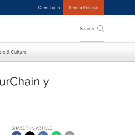
Client Login
Send a Release
Search
le & Culture
surChain y
SHARE THIS ARTICLE