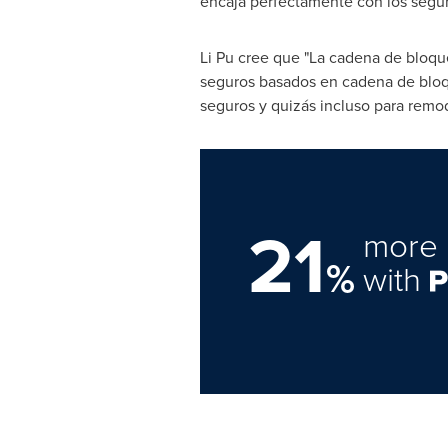
encaja perfectamente con los seguro
Li Pu
cree que "La cadena de bloques
seguros basados en cadena de bloque
seguros y quizás incluso para remod
21
more 
%
with