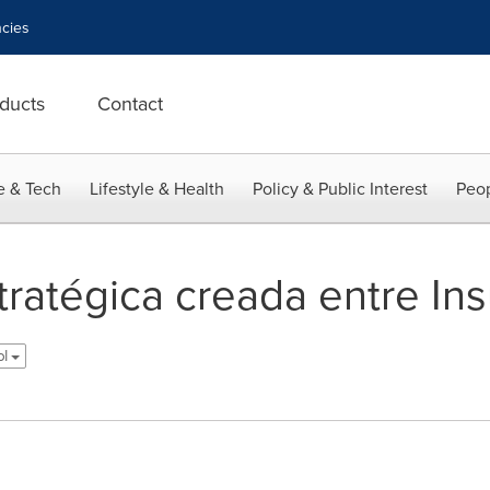
cies
ducts
Contact
e & Tech
Lifestyle & Health
Policy & Public Interest
Peop
tratégica creada entre In
ol