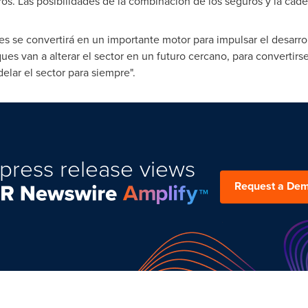
s. Las posibilidades de la combinación de los seguros y la cade
 se convertirá en un importante motor para impulsar el desarroll
s van a alterar el sector en un futuro cercano, para convertirs
elar el sector para siempre".
press release views
Request a De