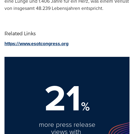
eine Lunge und 1.406 Jahre für ein Herz, was einem Verlust
von insgesamt 48.239 Lebensjahren entspricht.
Related Links
https://www.esotcongress.org
21
%
more press release
views with