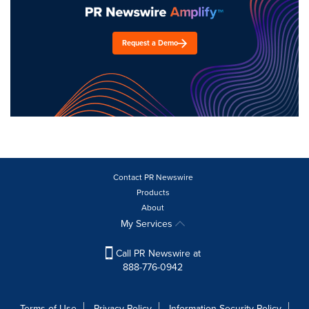
Request a Demo
Contact PR Newswire
Products
About
My Services
Call PR Newswire at
888-776-0942
Terms of Use
Privacy Policy
Information Security Policy