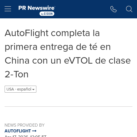
Accessibility Statement
Skip Navigation
Hamburger menu
AutoFlight completa la
primera entrega de té en
China con un eVTOL de clase
2-Ton
USA - español
NEWS PROVIDED BY
AUTOFLIGHT