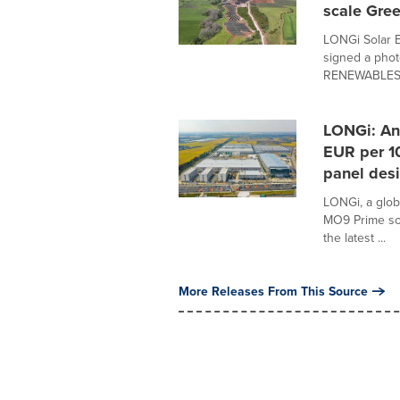
scale Gree
LONGi Solar E
signed a phot
RENEWABLES, 
LONGi: An
EUR per 10
panel desi
LONGi, a glob
MO9 Prime sol
the latest ...
More Releases From This Source