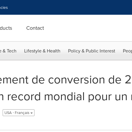
cies
ducts
Contact
e & Tech
Lifestyle & Health
Policy & Public Interest
Peop
ement de conversion de 2
 un record mondial pour u
USA - Français