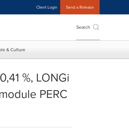
Client Login
Send a Release
Search
le & Culture
0,41 %, LONGi
n module PERC