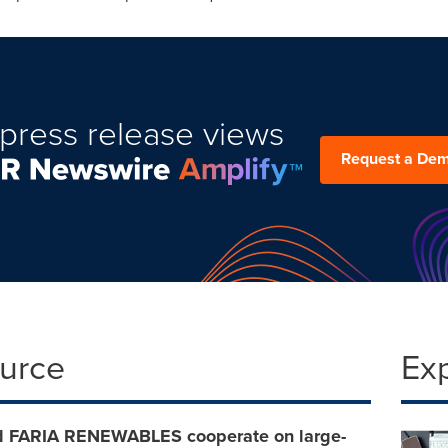
press release views
Request a De
ource
Ex
 FARIA RENEWABLES cooperate on large-