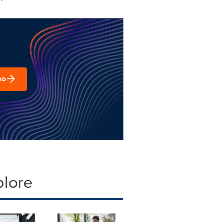
mo
plore