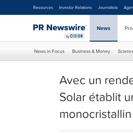
Accessibility Statement
Skip Navigation
Resources
Investor Relations
Journalists
Agen
News
Pro
News in Focus
Business & Money
Scienc
Avec un rend
Solar établit
monocristallin