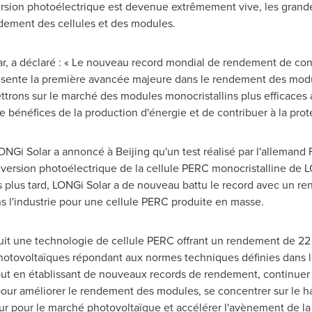
rsion photoélectrique est devenue extrêmement vive, les grande
dement des cellules et des modules.
ar, a déclaré : « Le nouveau record mondial de rendement de c
ésente la première avancée majeure dans le rendement des modu
rons sur le marché des modules monocristallins plus efficaces af
e bénéfices de la production d'énergie et de contribuer à la prot
LONGi Solar a annoncé à
Beijing
qu'un test réalisé par l'allemand
rsion photoélectrique de la cellule PERC monocristalline de LON
rs plus tard, LONGi Solar a de nouveau battu le record avec un 
ns l'industrie pour une cellule PERC produite en masse.
duit une technologie de cellule PERC offrant un rendement de 22
photovoltaïques répondant aux normes techniques définies dans 
tout en établissant de nouveaux records de rendement, continuer
ur améliorer le rendement des modules, se concentrer sur le h
r pour le marché photovoltaïque et accélérer l'avènement de la 