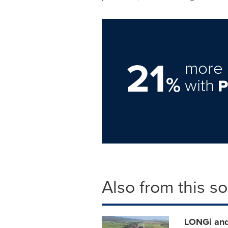
21
more 
%
with
Also from this s
LONGi and