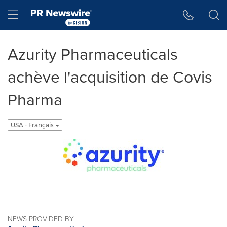
Accessibility Statement
Skip Navigation
Hamburger menu
Azurity Pharmaceuticals
achève l'acquisition de Covis
Pharma
USA - Français
NEWS PROVIDED BY