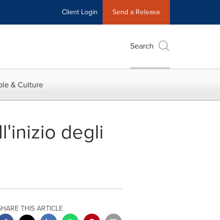
Client Login
Send a Release
Search
le & Culture
'inizio degli
SHARE THIS ARTICLE