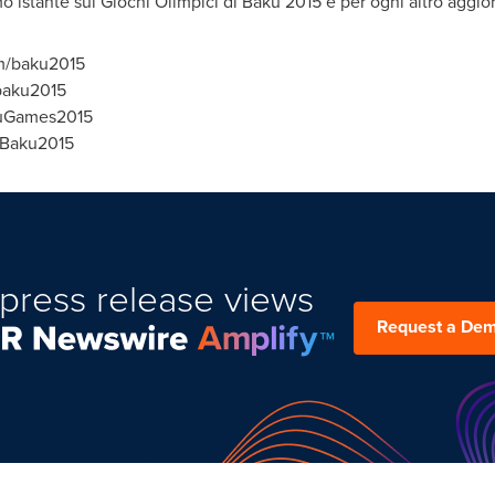
mo istante sui Giochi Olimpici di
Baku
2015 e per ogni altro aggio
m/baku2015
baku2015
akuGames2015
+Baku2015
press release views
Request a De