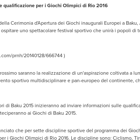
 qualificazione per i Giochi Olimpici di Rio 2016
 della Cerimonia d'Apertura dei Giochi inaugurali Europei a
Baku, 
 ospitare uno spettacolare festival sportivo che unirà i popoli di 
.com/prnh/20140128/666744 )
rossimo saranno la realizzazione di un'aspirazione coltivata a lu
vento sportivo multidisciplinare e pan-europeo del continente, ch
ri di
Baku
2015 inizieranno ad inviare informazioni sulle qualific
teciperanno ai Giochi di
Baku
2015.
unciato che per sette discipline sportive del programma dei Gioc
er i Giochi Olimpici di Rio 2016. Le discipline sono: Ciclismo, Ti