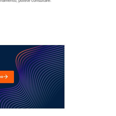
rnamento, potete consultare:
mo