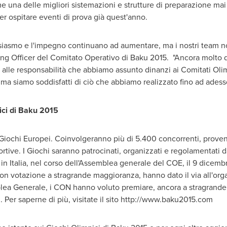
e una delle migliori sistemazioni e strutture di preparazione mai fo
per ospitare eventi di prova già quest'anno.
siasmo e l'impegno continuano ad aumentare, ma i nostri team non
ing Officer del Comitato Operativo di
Baku
2015. "Ancora molto d
 alle responsabilità che abbiamo assunto dinanzi ai Comitati Oli
, ma siamo soddisfatti di ciò che abbiamo realizzato fino ad adess
ici di
Baku
2015
Giochi Europei. Coinvolgeranno più di 5.400 concorrenti, provenie
sportive. I Giochi saranno patrocinati, organizzati e regolamentati
, in Italia, nel corso dell'Assemblea generale
del COE
, il 9 dicemb
on votazione a stragrande maggioranza, hanno dato il via all'org
lea Generale, i CON hanno voluto premiare, ancora a stragrande 
 Per saperne di più, visitate il sito http://www.baku2015.com