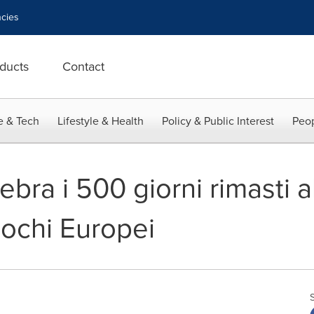
cies
ducts
Contact
e & Tech
Lifestyle & Health
Policy & Public Interest
Peop
ra i 500 giorni rimasti all
Giochi Europei