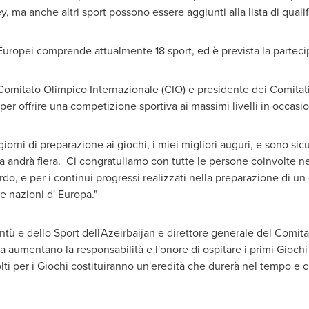
 ma anche altri sport possono essere aggiunti alla lista di quali
uropei comprende attualmente 18 sport, ed è prevista la partecip
omitato Olimpico Internazionale (CIO) e presidente dei Comitati 
 per offrire una competizione sportiva ai massimi livelli in occas
giorni di preparazione ai giochi, i miei migliori auguri, e sono sic
opa andrà fiera. Ci congratuliamo con tutte le persone coinvolte ne
o, e per i continui progressi realizzati nella preparazione di un
le nazioni d' Europa."
entù e dello Sport dell'Azeirbaijan e direttore generale del Comit
a aumentano la responsabilità e l'onore di ospitare i primi Gioch
olti per i Giochi costituiranno un'eredità che durerà nel tempo e ch