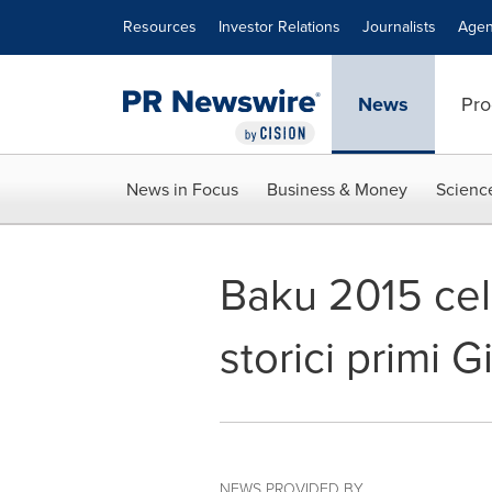
Accessibility Statement
Skip Navigation
Resources
Investor Relations
Journalists
Agen
News
Pro
News in Focus
Business & Money
Scienc
Baku 2015 celeb
storici primi 
NEWS PROVIDED BY