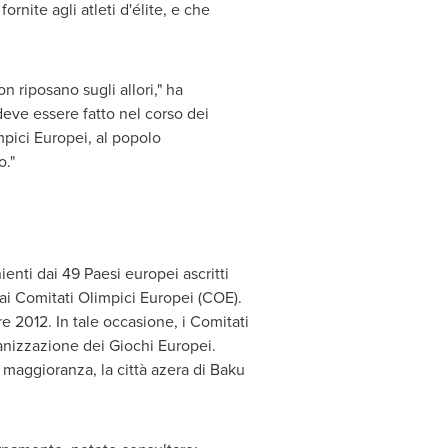
rnite agli atleti d'élite, e che
 riposano sugli allori," ha
eve essere fatto nel corso dei
mpici Europei, al popolo
o."
nti dai 49 Paesi europei ascritti
 dai Comitati Olimpici Europei (COE).
re 2012. In tale occasione, i Comitati
anizzazione dei Giochi Europei.
maggioranza, la città azera di
Baku