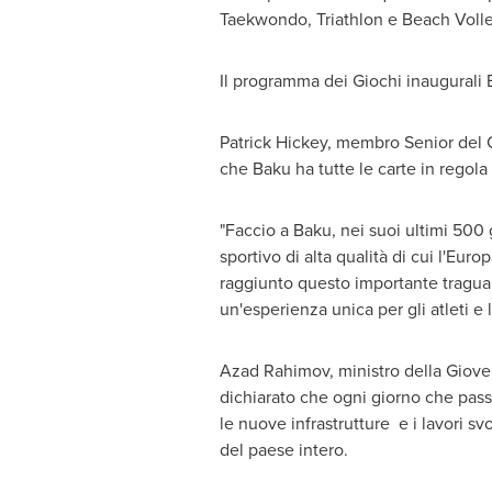
Taekwondo, Triathlon e Beach Volley,
Il programma dei Giochi inaugurali E
Patrick Hickey
, membro Senior del C
che
Baku
ha tutte le carte in regola
"Faccio a
Baku
, nei suoi ultimi 500 
sportivo di alta qualità di cui l'Eur
raggiunto questo importante traguard
un'esperienza unica per gli atleti e 
Azad Rahimov
, ministro della Giov
dichiarato che ogni giorno che pass
le nuove infrastrutture e i lavori sv
del paese intero.