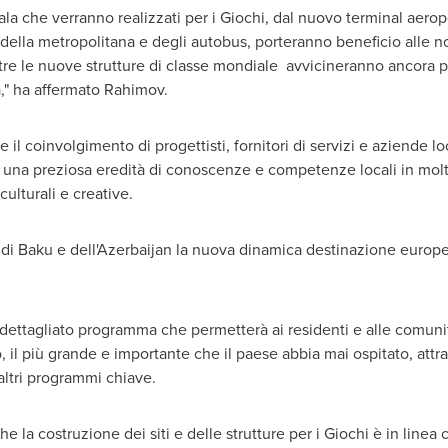
scala che verranno realizzati per i Giochi, dal nuovo terminal aeropo
ella metropolitana e degli autobus, porteranno beneficio alle nos
re le nuove strutture di classe mondiale avvicineranno ancora più
," ha affermato Rahimov.
 il coinvolgimento di progettisti, fornitori di servizi e aziende lo
una preziosa eredità di conoscenze e competenze locali in molti 
 culturali e creative.
 di
Baku
e dell'
Azerbaijan
la nuova dinamica destinazione europea pe
 dettagliato programma che permetterà ai residenti e alle comunit
l più grande e importante che il paese abbia mai ospitato, attrave
 e altri programmi chiave.
la costruzione dei siti e delle strutture per i Giochi è in linea co