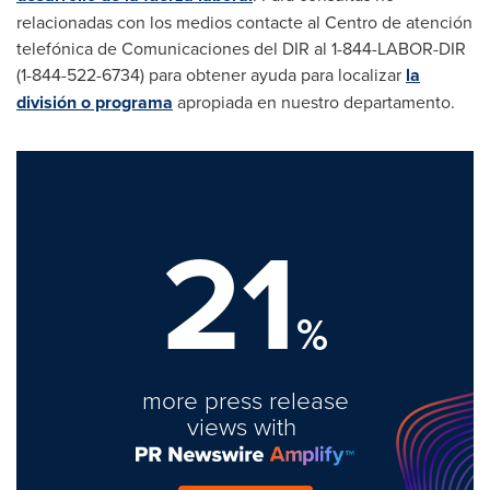
relacionadas con los medios contacte
al Centro de
atención
telefónica de Comunicaciones del
DIR al
1-844-LABOR-DIR
(1-844-522-6734) para obtener ayuda para localizar
la
división o programa
apropiada en nuestro departamento.
21
%
more press release
views with