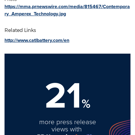
https://mma.prnewswire.com/media/815467/Contempora
ry_Amperex_Technology.jpg
Related Links
http://www.catlbattery.com/en
21
%
more press release
views with