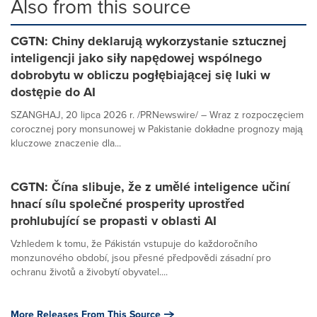
Also from this source
CGTN: Chiny deklarują wykorzystanie sztucznej
inteligencji jako siły napędowej wspólnego
dobrobytu w obliczu pogłębiającej się luki w
dostępie do AI
SZANGHAJ, 20 lipca 2026 r. /PRNewswire/ – Wraz z rozpoczęciem
corocznej pory monsunowej w Pakistanie dokładne prognozy mają
kluczowe znaczenie dla...
CGTN: Čína slibuje, že z umělé inteligence učiní
hnací sílu společné prosperity uprostřed
prohlubující se propasti v oblasti AI
Vzhledem k tomu, že Pákistán vstupuje do každoročního
monzunového období, jsou přesné předpovědi zásadní pro
ochranu životů a živobytí obyvatel....
More Releases From This Source