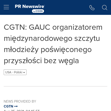
Accessibility Statement
Skip Navigation
Hamburger menu
CGTN: GAUC organizatorem
międzynarodowego szczytu
młodzieży poświęconego
przyszłości bez węgla
USA - Polski
NEWS PROVIDED BY
CGTN