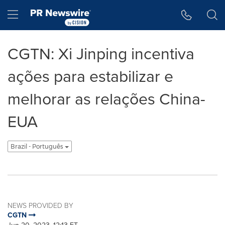
Accessibility Statement
Skip Navigation
Hamburger menu
CGTN: Xi Jinping incentiva
ações para estabilizar e
melhorar as relações China-
EUA
Brazil - Português
NEWS PROVIDED BY
CGTN