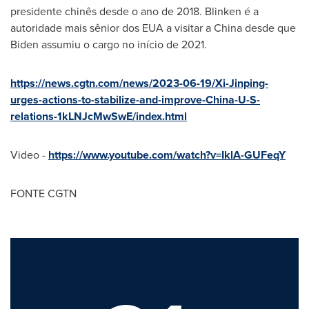
presidente chinês desde o ano de 2018. Blinken é a
autoridade mais sênior dos EUA a visitar a China desde que
Biden assumiu o cargo no início de 2021.
https://news.cgtn.com/news/2023-06-19/Xi-Jinping-
urges-actions-to-stabilize-and-improve-China-U-S-
relations-1kLNJcMwSwE/index.html
Video -
https://www.youtube.com/watch?v=IklA-GUFeqY
FONTE CGTN