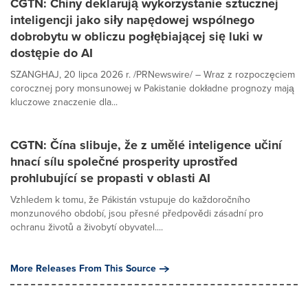
CGTN: Chiny deklarują wykorzystanie sztucznej
inteligencji jako siły napędowej wspólnego
dobrobytu w obliczu pogłębiającej się luki w
dostępie do AI
SZANGHAJ, 20 lipca 2026 r. /PRNewswire/ – Wraz z rozpoczęciem
corocznej pory monsunowej w Pakistanie dokładne prognozy mają
kluczowe znaczenie dla...
CGTN: Čína slibuje, že z umělé inteligence učiní
hnací sílu společné prosperity uprostřed
prohlubující se propasti v oblasti AI
Vzhledem k tomu, že Pákistán vstupuje do každoročního
monzunového období, jsou přesné předpovědi zásadní pro
ochranu životů a živobytí obyvatel....
More Releases From This Source