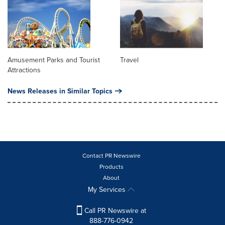
Amusement Parks and Tourist
Travel
Attractions
News Releases in Similar Topics
Contact PR Newswire
Products
About
My Services
Call PR Newswire at
888-776-0942