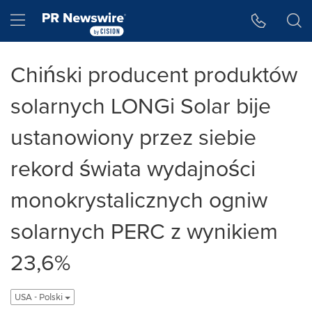
Accessibility Statement
Skip Navigation
Hamburger menu
Chiński producent produktów
solarnych LONGi Solar bije
ustanowiony przez siebie
rekord świata wydajności
monokrystalicznych ogniw
solarnych PERC z wynikiem
23,6%
USA - Polski