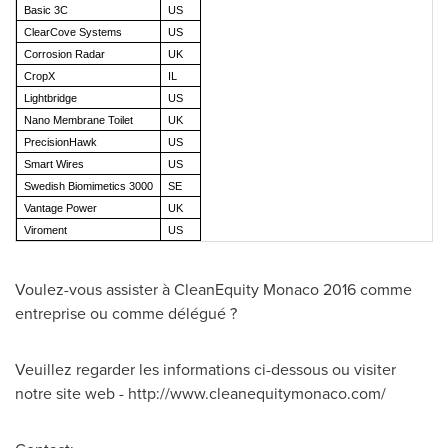
Basic 3C
US
ClearCove Systems
US
Corrosion Radar
UK
CropX
IL
Lightbridge
US
Nano Membrane Toilet
UK
PrecisionHawk
US
Smart Wires
US
Swedish Biomimetics 3000
SE
Vantage Power
UK
Viroment
US
Voulez-vous assister à CleanEquity Monaco 2016 comme
entreprise ou comme délégué ?
Veuillez regarder les informations ci-dessous ou visiter
notre site web - http://www.cleanequitymonaco.com/