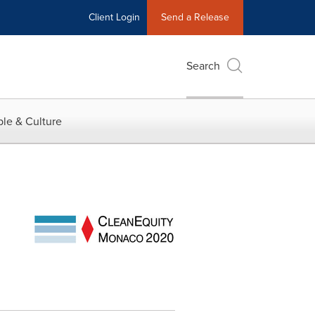
Client Login
Send a Release
Search
le & Culture