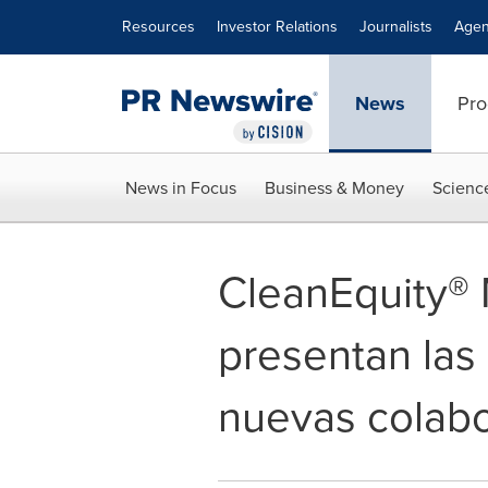
Accessibility Statement
Skip Navigation
Resources
Investor Relations
Journalists
Agen
News
Pro
News in Focus
Business & Money
Scienc
CleanEquity®
presentan las
nuevas colab