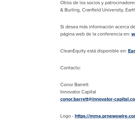
Otros de los socios y patrocinadore
& Burling, Cranfield University, Ea
Si desea más información acerca d
página web de la conferencia en:
w
CleanEquity está disponible en:
Ea
Contacto:
Conor Barrett
Innovator Capital
conor.barrett@innovator-capital.c
Logo -
https://mma.prnewswire.