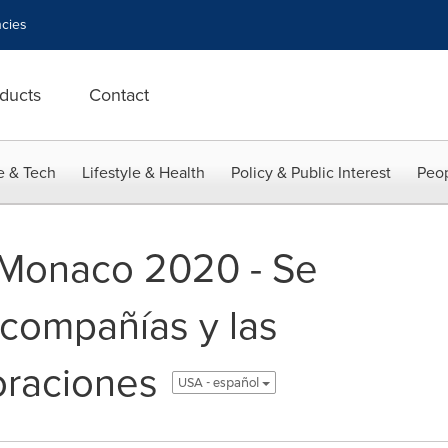
cies
ducts
Contact
e & Tech
Lifestyle & Health
Policy & Public Interest
Peop
 Monaco 2020 - Se
 compañías y las
oraciones
USA - español