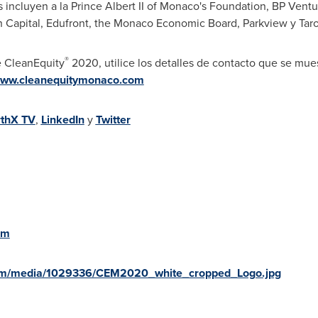
s incluyen a la Prince Albert II of Monaco's Foundation, BP Vent
rth Capital, Edufront, the Monaco Economic Board, Parkview y Taro
®
e CleanEquity
2020, utilice los detalles de contacto que se mues
ww.cleanequitymonaco.com
rthX TV
,
LinkedIn
y
Twitter
om
com/media/1029336/CEM2020_white_cropped_Logo.jpg