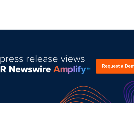
press release views
Request a De