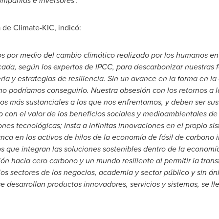
mpañías e inversores".
 de Climate-KIC, indicó:
os por medio del cambio climático realizado por los humanos en
da, según los expertos de IPCC, para descarbonizar nuestras f
ia y estrategias de resiliencia. Sin un avance en la forma en l
no podríamos conseguirlo. Nuestra obsesión con los retornos a 
os más sustanciales a los que nos enfrentamos, y deben ser sust
con el valor de los beneficios sociales y medioambientales de l
es tecnológicas; insta a infinitas innovaciones en el propio si
ca en los activos de hilos de la economía de fósil de carbono in
s que integran las soluciones sostenibles dentro de la economía
ión hacia cero carbono y un mundo resiliente al permitir la tran
s sectores de los negocios, academia y sector público y sin án
se desarrollan productos innovadores, servicios y sistemas, se 