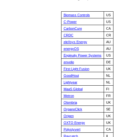
Biomass Controls
US
C-Power
US
CarbonCure
CA
CRDC
CR
eleXsys Energy
AU
energyOS
AU
Enginuity Power Systems
US
envelio
DE
First Light Fusion
UK
GoodHout
NL
Lightyear
NL
MaaS Global
FI
Metron
FR
Olombria
UK
OrganoClick
SE
Origen
UK
OXTO Energy
UK
Polystyvert
CA
Raycatch
IL