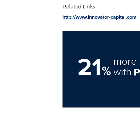
Related Links
http://www.innovator-capital.com
21
more 
%
with