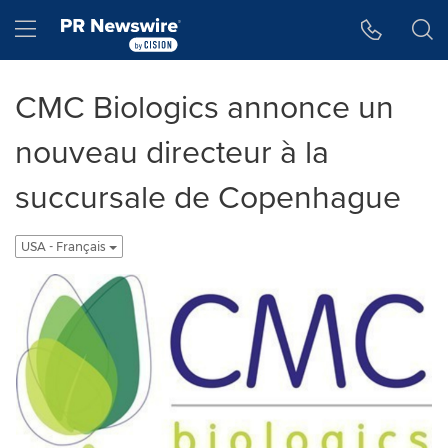
Accessibility Statement
Skip Navigation
Hamburger menu
CMC Biologics annonce un
nouveau directeur à la
succursale de Copenhague
USA - Français