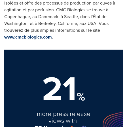
isolées et offre des processus de production par cuves à
agitation et par perfusion. CMC Biologics se trouve à
Copenhague, au Danemark, à
Seattle
, dans l'État de
Washington
, et à Berkeley, Californie, aux
USA
. Vous
trouverez de plus amples informations sur le site
www.cmcbiologics.com
.
21
%
more press release
views with