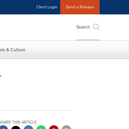
Client Login
Send a Release
Search
le & Culture
r
SHARE THIS ARTICLE