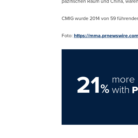
pazifischen Raum und
China
, ware
CMIG wurde 2014 von 59 führenden 
Foto:
https://mma.prnewswire.co
21
more 
%
with