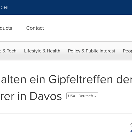
cies
ducts
Contact
e & Tech
Lifestyle & Health
Policy & Public Interest
Peop
lten ein Gipfeltreffen de
rer in Davos
USA - Deutsch