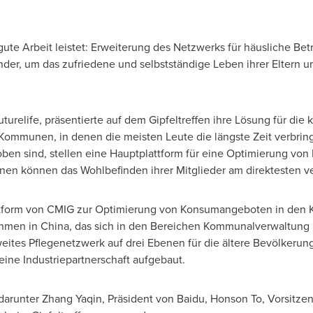
 gute Arbeit leistet: Erweiterung des Netzwerks für häusliche B
er, um das zufriedene und selbstständige Leben ihrer Eltern und
turelife, präsentierte auf dem Gipfeltreffen ihre Lösung für die
„Kommunen, in denen die meisten Leute die längste Zeit verbri
oben sind, stellen eine Hauptplattform für eine Optimierung v
en können das Wohlbefinden ihrer Mitglieder am direktesten ve
attform von CMIG zur Optimierung von Konsumangeboten in den
ehmen in
China
, das sich in den Bereichen Kommunalverwaltung u
eites Pflegenetzwerk auf drei Ebenen für die ältere Bevölkerung
 eine Industriepartnerschaft aufgebaut.
arunter Zhang Yaqin, Präsident von Baidu, Honson To, Vorsitzen