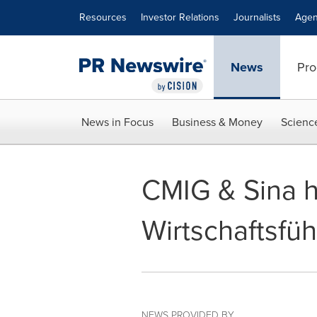
Accessibility Statement
Skip Navigation
Resources
Investor Relations
Journalists
Agen
News
Pro
News in Focus
Business & Money
Scienc
CMIG & Sina ha
Wirtschaftsfüh
NEWS PROVIDED BY